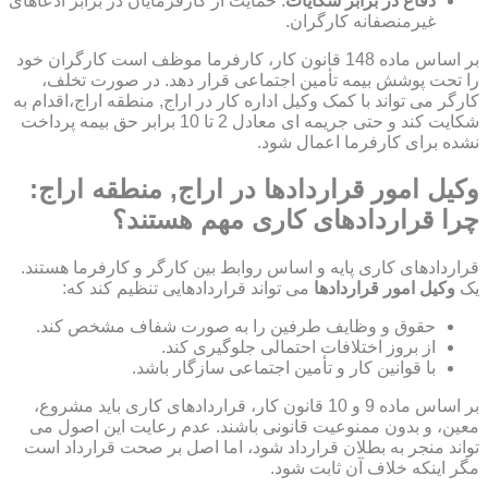
دفاع در برابر شکایات
: حمایت از کارفرمایان در برابر ادعاهای
غیرمنصفانه کارگران.
بر اساس ماده 148 قانون کار، کارفرما موظف است کارگران خود
را تحت پوشش بیمه تأمین اجتماعی قرار دهد. در صورت تخلف،
کارگر می تواند با کمک وکیل اداره کار در اراج, منطقه اراج،اقدام به
شکایت کند و حتی جریمه ای معادل 2 تا 10 برابر حق بیمه پرداخت
نشده برای کارفرما اعمال شود.
وکیل امور قراردادها در اراج, منطقه اراج:
چرا قراردادهای کاری مهم هستند؟
قراردادهای کاری پایه و اساس روابط بین کارگر و کارفرما هستند.
یک
وکیل امور قراردادها
می تواند قراردادهایی تنظیم کند که:
حقوق و وظایف طرفین را به صورت شفاف مشخص کند.
از بروز اختلافات احتمالی جلوگیری کند.
با قوانین کار و تأمین اجتماعی سازگار باشد.
بر اساس ماده 9 و 10 قانون کار، قراردادهای کاری باید مشروع،
معین، و بدون ممنوعیت قانونی باشند. عدم رعایت این اصول می
تواند منجر به بطلان قرارداد شود، اما اصل بر صحت قرارداد است
مگر اینکه خلاف آن ثابت شود.