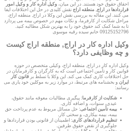
احقاق حقوق خود هستند. در این میان،
وکیل اداره کار و وکیل امور
قراردادها در اراج, منطقه اراج
نقش کلیدی در حل این اختلافات ایفا
می کنند. این مقاله به بررسی نقش این وکلا در اراج, منطقه اراج،
مراحل شکایت از کارفرما، و نکات مهم در خصوص بیمه می پردازد
تا به شما کمک کند حقوق خود را به بهترین شکل مطالبه کنید.
09125152796 خانم سیده رقیه موسوی
وکیل اداره کار در اراج, منطقه اراج کیست
و چه وظایفی دارد؟
وکیل اداره کار در اراج, منطقه اراج، وکیلی متخصص در حوزه
قوانین کار و تأمین اجتماعی است که به کارگران و کارفرمایان در
حل اختلافات کاری کمک می کند. این وکلا با تسلط بر
قانون کار
ایران
و بخشنامه های مرتبط، در موارد زیر به موکلین خود یاری می
رسانند:
شکایت از کارفرما
: پیگیری مطالبات معوقه مانند حقوق،
عیدی، سنوات، و اضافه کاری.
بیمه تأمین اجتماعی
: حل مسائل مربوط به عدم پرداخت حق
بیمه، بیمه بیکاری، و سختی کار.
تنظیم قراردادهای کاری
: اطمینان از قانونی بودن قراردادها و
جلوگیری از نقض حقوق طرفین.