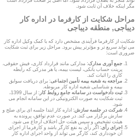
تواند منجر به بطلان قرارداد شود، اما اصل بر صحت قرارداد است
مگر اینکه خلاف آن ثابت شود.
مراحل شکایت از کارفرما در اداره کار
دیباجی, منطقه دیباجی
شکایت از کارفرما فرآیندی مشخص دارد که با کمک وکیل اداره کار
می تواند سریع تر و مؤثرتر پیش برود. مراحل زیر برای ثبت شکایت
ضروری است:
جمع آوری مدارک
: مدارکی مانند قرارداد کاری، فیش حقوقی،
پرینت حساب بانکی، لیست بیمه، یا هر مدرکی که رابطه
کاری را اثبات کند.
مراجعه به شعبه بیمه تأمین اجتماعی
: برای دریافت سوابق
بیمه و شناسایی شعبه اداره کار مربوطه.
ثبت دادخواست در سامانه جامع روابط کار
: از سال 1399،
ثبت شکایت به صورت الکترونیکی در این سامانه انجام می
شود.
شرکت در جلسه سازش
: اداره کار ابتدا جلسه ای برای صلح و
سازش برگزار می کند. در صورت عدم توافق، پرونده به
هیئت تشخیص و سپس هیئت حل اختلاف ارجاع می شود.
اجرای رأی
: اگر رأی به نفع کارگر باشد و کارفرما از اجرای
آن خودداری کند، کارگر می تواند از واحد اجرای اداره کار