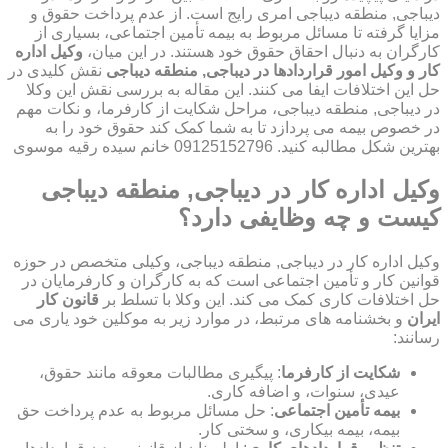
دیباجی, منطقه دیباجی امری رایج است. از عدم پرداخت حقوق و
مزایا گرفته تا مسائل مربوط به بیمه تأمین اجتماعی، بسیاری از
کارگران به دنبال احقاق حقوق خود هستند. در این میان،
وکیل اداره
کار و وکیل امور قراردادها در دیباجی, منطقه دیباجی
نقش کلیدی در
حل این اختلافات ایفا می کنند. این مقاله به بررسی نقش این وکلا
در دیباجی, منطقه دیباجی، مراحل شکایت از کارفرما، و نکات مهم
در خصوص بیمه می پردازد تا به شما کمک کند حقوق خود را به
بهترین شکل مطالبه کنید. 09125152796 خانم سیده رقیه موسوی
وکیل اداره کار در دیباجی, منطقه دیباجی
کیست و چه وظایفی دارد؟
وکیل اداره کار در دیباجی, منطقه دیباجی، وکیلی متخصص در حوزه
قوانین کار و تأمین اجتماعی است که به کارگران و کارفرمایان در
حل اختلافات کاری کمک می کند. این وکلا با تسلط بر
قانون کار
ایران
و بخشنامه های مرتبط، در موارد زیر به موکلین خود یاری می
رسانند:
شکایت از کارفرما
: پیگیری مطالبات معوقه مانند حقوق،
عیدی، سنوات، و اضافه کاری.
بیمه تأمین اجتماعی
: حل مسائل مربوط به عدم پرداخت حق
بیمه، بیمه بیکاری، و سختی کار.