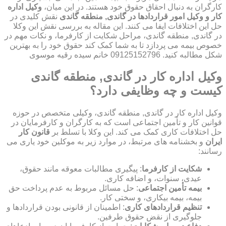
کارگران به دنبال احقاق حقوق خود هستند. در این میان،
وکیل اداره
کار و وکیل امور قراردادها در گاندی, منطقه گاندی
نقش کلیدی در
حل این اختلافات ایفا می کنند. این مقاله به بررسی نقش این وکلا
در گاندی, منطقه گاندی، مراحل شکایت از کارفرما، و نکات مهم در
خصوص بیمه می پردازد تا به شما کمک کند حقوق خود را به بهترین
شکل مطالبه کنید. 09125152796 خانم سیده رقیه موسوی
وکیل اداره کار در گاندی, منطقه گاندی
کیست و چه وظایفی دارد؟
وکیل اداره کار در گاندی, منطقه گاندی، وکیلی متخصص در حوزه
قوانین کار و تأمین اجتماعی است که به کارگران و کارفرمایان در
حل اختلافات کاری کمک می کند. این وکلا با تسلط بر
قانون کار
ایران
و بخشنامه های مرتبط، در موارد زیر به موکلین خود یاری می
رسانند:
شکایت از کارفرما
: پیگیری مطالبات معوقه مانند حقوق،
عیدی، سنوات، و اضافه کاری.
بیمه تأمین اجتماعی
: حل مسائل مربوط به عدم پرداخت حق
بیمه، بیمه بیکاری، و سختی کار.
تنظیم قراردادهای کاری
: اطمینان از قانونی بودن قراردادها و
جلوگیری از نقض حقوق طرفین.