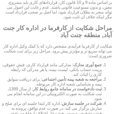
بر اساس ماده 9 و 10 قانون کار، قراردادهای کاری باید مشروع،
معین، و بدون ممنوعیت قانونی باشند. عدم رعایت این اصول می
تواند منجر به بطلان قرارداد شود، اما اصل بر صحت قرارداد است
مگر اینکه خلاف آن ثابت شود.
مراحل شکایت از کارفرما در اداره کار جنت
آباد, منطقه جنت آباد
شکایت از کارفرما فرآیندی مشخص دارد که با کمک وکیل اداره کار
می تواند سریع تر و مؤثرتر پیش برود. مراحل زیر برای ثبت شکایت
ضروری است:
جمع آوری مدارک
: مدارکی مانند قرارداد کاری، فیش حقوقی،
پرینت حساب بانکی، لیست بیمه، یا هر مدرکی که رابطه
کاری را اثبات کند.
مراجعه به شعبه بیمه تأمین اجتماعی
: برای دریافت سوابق
بیمه و شناسایی شعبه اداره کار مربوطه.
ثبت دادخواست در سامانه جامع روابط کار
: از سال 1399،
ثبت شکایت به صورت الکترونیکی در این سامانه انجام می
شود.
شرکت در جلسه سازش
: اداره کار ابتدا جلسه ای برای صلح و
سازش برگزار می کند. در صورت عدم توافق، پرونده به
هیئت تشخیص و سپس هیئت حل اختلاف ارجاع می شود.