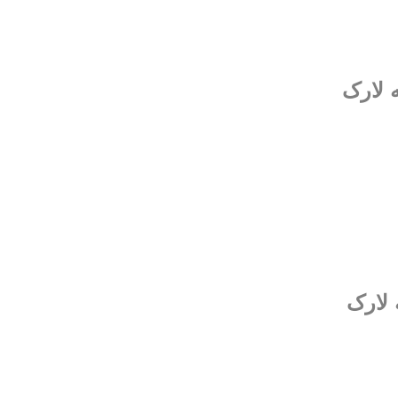
ه لارک
 لارک