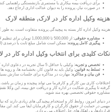
برای دریافت بیمه بیکاری یا مستمری بازنشستگی راهنمایی کند.
در صورت نیاز، پرونده را به دیوان عدالت اداری ارجاع دهد.
هزینه وکیل اداره کار در لارک, منطقه لارک
هزینه وکیل اداره کار بسته به پیچیدگی پرونده متفاوت است. به طور ک
مشاوره حقوقی
: از 500,000 تا 1,000,000 تومان برای تنظیم لایحه.
پیگیری کامل پرونده
: ممکن است شامل مبلغ ثابت یا درصدی (10-15%) از مبلغ توافق شده باشد.
نکات کلیدی برای انتخاب وکیل اداره کار در ل
تخصص و تجربه
: وکیلی با حداقل 5 سال تجربه در دعاوی اداره کار انتخاب کنید.
تسلط به قوانین
: وکیل باید به قانون کار، بخشنامه ها، و رویه ه
فن بیان و مذاکره
: مهارت در مذاکره برای جلسات سازش بسیا
اختلافات کاری بین کارگر و کارفرما می تواند پیچیده و زمان بر باشد، 
گرفته تا پیگیری شکایت در اداره کار و دریافت حق بیمه، این وکلا نق
مشاوره حقوقی تخصصی بهره مند شوید.
در دنیای امروز، روابط کار و استخدام پیچیدگی های زیادی دارند که 
مهمی در حمایت از حقوق کارگران و کارفرمایان ایفا می کند. این مقا
قراردادها، و راهکارهای حل اختلاف می پردازد.