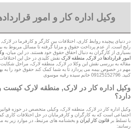
وکیل اداره کار و امور قرارداد
در دنیای پیچیده روابط کاری، اختلافات بین کارگر و کارفرما در لارک
رایج است. از عدم پرداخت حقوق و مزایا گرفته تا مسائل مربوط به بی
بسیاری از کارگران به دنبال احقاق حقوق خود هستند. در این میان،
وکی
امور قراردادها در لارک, منطقه لارک
نقش کلیدی در حل این اختلافات ا
مقاله به بررسی نقش این وکلا در لارک, منطقه لارک، مراحل شکایت ا
مهم در خصوص بیمه می پردازد تا به شما کمک کند حقوق خود را به ب
کنید. 09125152796 خانم سیده رقیه موسوی
وکیل اداره کار در لارک, منطقه لارک کیست 
دارد؟
وکیل اداره کار در لارک, منطقه لارک، وکیلی متخصص در حوزه قوانین 
اجتماعی است که به کارگران و کارفرمایان در حل اختلافات کاری کمک
با تسلط بر
قانون کار ایران
و بخشنامه های مرتبط، در موارد زیر به م
رسانند: