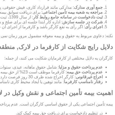
جمع آوری مدارک
: مدارکی مانند قرارداد کاری، فیش حقوقی، پ
مراجعه به شعبه بیمه تأمین اجتماعی
: برای دریافت سوابق بیمه
ثبت دادخواست در سامانه جامع روابط کار
: از سال 1399، ثبت شکایت به صورت الکترونیکی در این سامانه انجام می شود.
شرکت در جلسه سازش
: اداره کار ابتدا جلسه ای برای صلح
اجرای رأی
: اگر رأی به نفع کارگر باشد و کارفرما از اجرای آن
نکته: دعاوی مربوط به حقوق و بیمه معوقه مشمول مرور زمان نمی شون
دلایل رایج شکایت از کارفرما در لارک, منطقه
کارگران به دلایل مختلفی از کارفرمایان شکایت می کنند، از جمله:
عدم پرداخت حقوق و مزایا
: شامل حقوق ماهانه، عیدی، سنوات
عدم پرداخت حق بیمه
: کارفرما موظف است 23% از حق بیمه را پرداخت کند و 7% از حقوق کارگر کسر می شود.
اخراج غیرقانونی
: کارگر اخراج شده ظرف 30 روز فرصت دارد برای بازگشت به کار یا دریافت بیمه بیکاری شکایت کند.
رفتار نامناسب کارفرما
: مانند توهین یا ایجاد محیط کاری نامن
اهمیت بیمه تأمین اجتماعی و نقش وکیل در ل
بیمه تأمین اجتماعی یکی از حقوق اساسی کارگران است. عدم پرداخت ح
در تنظیم دادخواست برای دریافت حق بیمه کمک کند.