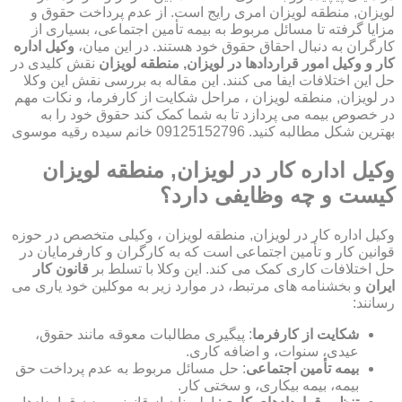
لویزان, منطقه لویزان امری رایج است. از عدم پرداخت حقوق و
مزایا گرفته تا مسائل مربوط به بیمه تأمین اجتماعی، بسیاری از
کارگران به دنبال احقاق حقوق خود هستند. در این میان،
وکیل اداره
کار و وکیل امور قراردادها در لویزان, منطقه لویزان
نقش کلیدی در
حل این اختلافات ایفا می کنند. این مقاله به بررسی نقش این وکلا
در لویزان, منطقه لویزان ، مراحل شکایت از کارفرما، و نکات مهم
در خصوص بیمه می پردازد تا به شما کمک کند حقوق خود را به
بهترین شکل مطالبه کنید. 09125152796 خانم سیده رقیه موسوی
وکیل اداره کار در لویزان, منطقه لویزان
کیست و چه وظایفی دارد؟
وکیل اداره کار در لویزان, منطقه لویزان ، وکیلی متخصص در حوزه
قوانین کار و تأمین اجتماعی است که به کارگران و کارفرمایان در
حل اختلافات کاری کمک می کند. این وکلا با تسلط بر
قانون کار
ایران
و بخشنامه های مرتبط، در موارد زیر به موکلین خود یاری می
رسانند:
شکایت از کارفرما
: پیگیری مطالبات معوقه مانند حقوق،
عیدی، سنوات، و اضافه کاری.
بیمه تأمین اجتماعی
: حل مسائل مربوط به عدم پرداخت حق
بیمه، بیمه بیکاری، و سختی کار.