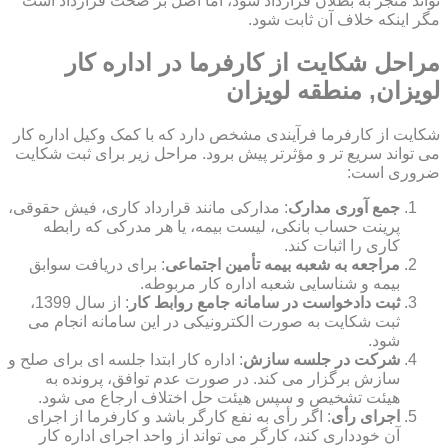
تواند منجر به بطلان قرارداد شود، اما اصل بر صحت قرارداد است
مگر اینکه خلاف آن ثابت شود.
مراحل شکایت از کارفرما در اداره کار
لویزان, منطقه لویزان
شکایت از کارفرما فرآیندی مشخص دارد که با کمک وکیل اداره کار
می تواند سریع تر و مؤثرتر پیش برود. مراحل زیر برای ثبت شکایت
ضروری است:
جمع آوری مدارک
: مدارکی مانند قرارداد کاری، فیش حقوقی،
پرینت حساب بانکی، لیست بیمه، یا هر مدرکی که رابطه
کاری را اثبات کند.
مراجعه به شعبه بیمه تأمین اجتماعی
: برای دریافت سوابق
بیمه و شناسایی شعبه اداره کار مربوطه.
ثبت دادخواست در سامانه جامع روابط کار
: از سال 1399،
ثبت شکایت به صورت الکترونیکی در این سامانه انجام می
شود.
شرکت در جلسه سازش
: اداره کار ابتدا جلسه ای برای صلح و
سازش برگزار می کند. در صورت عدم توافق، پرونده به
هیئت تشخیص و سپس هیئت حل اختلاف ارجاع می شود.
اجرای رأی
: اگر رأی به نفع کارگر باشد و کارفرما از اجرای
آن خودداری کند، کارگر می تواند از واحد اجرای اداره کار