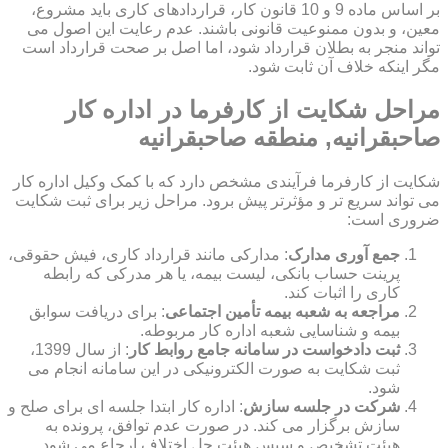
بر اساس ماده 9 و 10 قانون کار، قراردادهای کاری باید مشروع،
معین، و بدون ممنوعیت قانونی باشند. عدم رعایت این اصول می
تواند منجر به بطلان قرارداد شود، اما اصل بر صحت قرارداد است
مگر اینکه خلاف آن ثابت شود.
مراحل شکایت از کارفرما در اداره کار
صاحبقرانیه, منطقه صاحبقرانیه
شکایت از کارفرما فرآیندی مشخص دارد که با کمک وکیل اداره کار
می تواند سریع تر و مؤثرتر پیش برود. مراحل زیر برای ثبت شکایت
ضروری است:
جمع آوری مدارک
: مدارکی مانند قرارداد کاری، فیش حقوقی،
پرینت حساب بانکی، لیست بیمه، یا هر مدرکی که رابطه
کاری را اثبات کند.
مراجعه به شعبه بیمه تأمین اجتماعی
: برای دریافت سوابق
بیمه و شناسایی شعبه اداره کار مربوطه.
ثبت دادخواست در سامانه جامع روابط کار
: از سال 1399،
ثبت شکایت به صورت الکترونیکی در این سامانه انجام می
شود.
شرکت در جلسه سازش
: اداره کار ابتدا جلسه ای برای صلح و
سازش برگزار می کند. در صورت عدم توافق، پرونده به
هیئت تشخیص و سپس هیئت حل اختلاف ارجاع می شود.