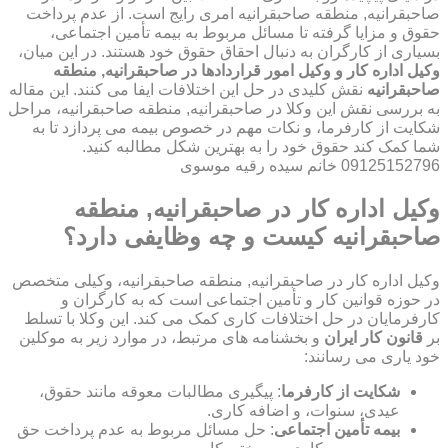
صاحبقرانیه, منطقه صاحبقرانیه امری رایج است. از عدم پرداخت
حقوق و مزایا گرفته تا مسائل مربوط به بیمه تأمین اجتماعی،
بسیاری از کارگران به دنبال احقاق حقوق خود هستند. در این میان،
وکیل اداره کار و وکیل امور قراردادها در صاحبقرانیه, منطقه
صاحبقرانیه
نقش کلیدی در حل این اختلافات ایفا می کنند. این مقاله
به بررسی نقش این وکلا در صاحبقرانیه, منطقه صاحبقرانیه، مراحل
شکایت از کارفرما، و نکات مهم در خصوص بیمه می پردازد تا به
شما کمک کند حقوق خود را به بهترین شکل مطالبه کنید.
09125152796 خانم سیده رقیه موسوی
وکیل اداره کار در صاحبقرانیه, منطقه
صاحبقرانیه کیست و چه وظایفی دارد؟
وکیل اداره کار در صاحبقرانیه, منطقه صاحبقرانیه، وکیلی متخصص
در حوزه قوانین کار و تأمین اجتماعی است که به کارگران و
کارفرمایان در حل اختلافات کاری کمک می کند. این وکلا با تسلط
بر
قانون کار ایران
و بخشنامه های مرتبط، در موارد زیر به موکلین
خود یاری می رسانند:
شکایت از کارفرما
: پیگیری مطالبات معوقه مانند حقوق،
عیدی، سنوات، و اضافه کاری.
بیمه تأمین اجتماعی
: حل مسائل مربوط به عدم پرداخت حق