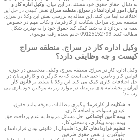
به دنبال احقاق حقوق خود هستند. در این میان،
وکیل اداره کار و
وکیل امور قراردادها در سراج, منطقه سراج
نقش کلیدی در حل این
اختلافات ایفا می کنند. این مقاله به بررسی نقش این وکلا در سراج,
منطقه سراج، مراحل شکایت از کارفرما، و نکات مهم در خصوص
بیمه می پردازد تا به شما کمک کند حقوق خود را به بهترین شکل
مطالبه کنید. 09125152796 خانم سیده رقیه موسوی
وکیل اداره کار در سراج, منطقه سراج
کیست و چه وظایفی دارد؟
وکیل اداره کار در سراج, منطقه سراج، وکیلی متخصص در حوزه
قوانین کار و تأمین اجتماعی است که به کارگران و کارفرمایان در
حل اختلافات کاری کمک می کند. این وکلا با تسلط بر
قانون کار
ایران
و بخشنامه های مرتبط، در موارد زیر به موکلین خود یاری می
رسانند:
شکایت از کارفرما
: پیگیری مطالبات معوقه مانند حقوق،
عیدی، سنوات، و اضافه کاری.
بیمه تأمین اجتماعی
: حل مسائل مربوط به عدم پرداخت حق
بیمه، بیمه بیکاری، و سختی کار.
تنظیم قراردادهای کاری
: اطمینان از قانونی بودن قراردادها و
جلوگیری از نقض حقوق طرفین.