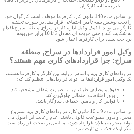
دفاع در برابر شکایات
: حمایت از کارفرمایان در برابر ادعاهای
غیرمنصفانه کارگران.
بر اساس ماده 148 قانون کار، کارفرما موظف است کارگران خود
را تحت پوشش بیمه تأمین اجتماعی قرار دهد. در صورت تخلف،
کارگر می تواند با کمک وکیل اداره کار در سراج, منطقه سراج،اقدام
به شکایت کند و حتی جریمه ای معادل 2 تا 10 برابر حق بیمه
پرداخت نشده برای کارفرما اعمال شود.
وکیل امور قراردادها در سراج, منطقه
سراج: چرا قراردادهای کاری مهم هستند؟
قراردادهای کاری پایه و اساس روابط بین کارگر و کارفرما هستند.
یک
وکیل امور قراردادها
می تواند قراردادهایی تنظیم کند که:
حقوق و وظایف طرفین را به صورت شفاف مشخص کند.
از بروز اختلافات احتمالی جلوگیری کند.
با قوانین کار و تأمین اجتماعی سازگار باشد.
بر اساس ماده 9 و 10 قانون کار، قراردادهای کاری باید مشروع،
معین، و بدون ممنوعیت قانونی باشند. عدم رعایت این اصول می
تواند منجر به بطلان قرارداد شود، اما اصل بر صحت قرارداد است
مگر اینکه خلاف آن ثابت شود.