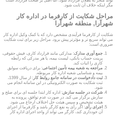
تواند منجر به بطلان قرارداد شود، اما اصل بر صحت قرارداد است
مگر اینکه خلاف آن ثابت شود.
مراحل شکایت از کارفرما در اداره کار
شهرآرا, منطقه شهرآرا
شکایت از کارفرما فرآیندی مشخص دارد که با کمک وکیل اداره کار
می تواند سریع تر و مؤثرتر پیش برود. مراحل زیر برای ثبت شکایت
ضروری است:
جمع آوری مدارک
: مدارکی مانند قرارداد کاری، فیش حقوقی،
پرینت حساب بانکی، لیست بیمه، یا هر مدرکی که رابطه
کاری را اثبات کند.
مراجعه به شعبه بیمه تأمین اجتماعی
: برای دریافت سوابق
بیمه و شناسایی شعبه اداره کار مربوطه.
ثبت دادخواست در سامانه جامع روابط کار
: از سال 1399،
ثبت شکایت به صورت الکترونیکی در این سامانه انجام می
شود.
شرکت در جلسه سازش
: اداره کار ابتدا جلسه ای برای صلح و
سازش برگزار می کند. در صورت عدم توافق، پرونده به
هیئت تشخیص و سپس هیئت حل اختلاف ارجاع می شود.
اجرای رأی
: اگر رأی به نفع کارگر باشد و کارفرما از اجرای
آن خودداری کند، کارگر می تواند از واحد اجرای اداره کار