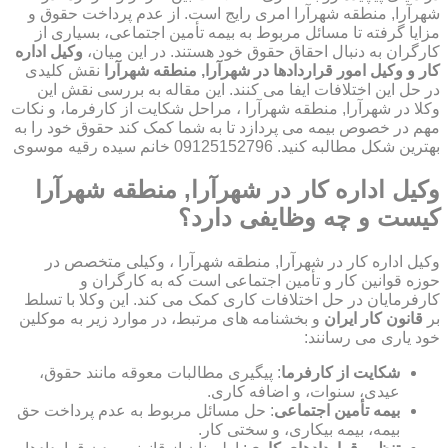
شهرآرا, منطقه شهرآرا امری رایج است. از عدم پرداخت حقوق و
مزایا گرفته تا مسائل مربوط به بیمه تأمین اجتماعی، بسیاری از
کارگران به دنبال احقاق حقوق خود هستند. در این میان،
وکیل اداره
کار و وکیل امور قراردادها در شهرآرا, منطقه شهرآرا
نقش کلیدی
در حل این اختلافات ایفا می کنند. این مقاله به بررسی نقش این
وکلا در شهرآرا, منطقه شهرآرا ، مراحل شکایت از کارفرما، و نکات
مهم در خصوص بیمه می پردازد تا به شما کمک کند حقوق خود را به
بهترین شکل مطالبه کنید. 09125152796 خانم سیده رقیه موسوی
وکیل اداره کار در شهرآرا, منطقه شهرآرا
کیست و چه وظایفی دارد؟
وکیل اداره کار در شهرآرا, منطقه شهرآرا ، وکیلی متخصص در
حوزه قوانین کار و تأمین اجتماعی است که به کارگران و
کارفرمایان در حل اختلافات کاری کمک می کند. این وکلا با تسلط
بر
قانون کار ایران
و بخشنامه های مرتبط، در موارد زیر به موکلین
خود یاری می رسانند:
شکایت از کارفرما
: پیگیری مطالبات معوقه مانند حقوق،
عیدی، سنوات، و اضافه کاری.
بیمه تأمین اجتماعی
: حل مسائل مربوط به عدم پرداخت حق
بیمه، بیمه بیکاری، و سختی کار.