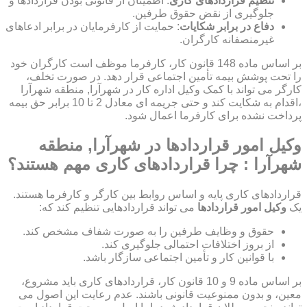
تنظیم قراردادهای کاری
: اطمینان از قانونی بودن قراردادها و
جلوگیری از نقض حقوق طرفین.
دفاع در برابر شکایات
: حمایت از کارفرمایان در برابر ادعاهای
غیرمنصفانه کارگران.
بر اساس ماده 148 قانون کار، کارفرما موظف است کارگران خود
را تحت پوشش بیمه تأمین اجتماعی قرار دهد. در صورت تخلف،
کارگر می تواند با کمک وکیل اداره کار در شهرآرا, منطقه شهرآرا
،اقدام به شکایت کند و حتی جریمه ای معادل 2 تا 10 برابر حق بیمه
پرداخت نشده برای کارفرما اعمال شود.
وکیل امور قراردادها در شهرآرا, منطقه
شهرآرا : چرا قراردادهای کاری مهم هستند؟
قراردادهای کاری پایه و اساس روابط بین کارگر و کارفرما هستند.
یک
وکیل امور قراردادها
می تواند قراردادهایی تنظیم کند که:
حقوق و وظایف طرفین را به صورت شفاف مشخص کند.
از بروز اختلافات احتمالی جلوگیری کند.
با قوانین کار و تأمین اجتماعی سازگار باشد.
بر اساس ماده 9 و 10 قانون کار، قراردادهای کاری باید مشروع،
معین، و بدون ممنوعیت قانونی باشند. عدم رعایت این اصول می