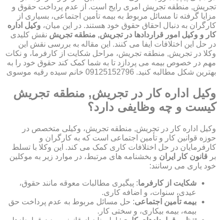
تجریش, منطقه تجریش امری رایج است. از عدم پرداخت حقوق و
مزایا گرفته تا مسائل مربوط به بیمه تأمین اجتماعی، بسیاری از
کارگران به دنبال احقاق حقوق خود هستند. در این میان،
وکیل اداره
کار و وکیل امور قراردادها در تجریش, منطقه تجریش
نقش کلیدی
در حل این اختلافات ایفا می کنند. این مقاله به بررسی نقش این
وکلا در تجریش, منطقه تجریش، مراحل شکایت از کارفرما، و نکات
مهم در خصوص بیمه می پردازد تا به شما کمک کند حقوق خود را به
بهترین شکل مطالبه کنید. 09125152796 خانم سیده رقیه موسوی
وکیل اداره کار در تجریش, منطقه تجریش
کیست و چه وظایفی دارد؟
وکیل اداره کار در تجریش, منطقه تجریش، وکیلی متخصص در
حوزه قوانین کار و تأمین اجتماعی است که به کارگران و
کارفرمایان در حل اختلافات کاری کمک می کند. این وکلا با تسلط
بر
قانون کار ایران
و بخشنامه های مرتبط، در موارد زیر به موکلین
خود یاری می رسانند:
شکایت از کارفرما
: پیگیری مطالبات معوقه مانند حقوق،
عیدی، سنوات، و اضافه کاری.
بیمه تأمین اجتماعی
: حل مسائل مربوط به عدم پرداخت حق
بیمه، بیمه بیکاری، و سختی کار.