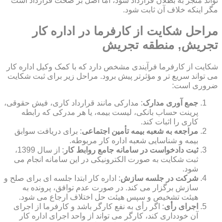
تواند منجر به بطلان قرارداد شود، اما اصل بر صحت قرارداد است
مگر اینکه خلاف آن ثابت شود.
مراحل شکایت از کارفرما در اداره کار
تجریش, منطقه تجریش
شکایت از کارفرما فرآیندی مشخص دارد که با کمک وکیل اداره کار
می تواند سریع تر و مؤثرتر پیش برود. مراحل زیر برای ثبت شکایت
ضروری است:
جمع آوری مدارک
: مدارکی مانند قرارداد کاری، فیش حقوقی،
پرینت حساب بانکی، لیست بیمه، یا هر مدرکی که رابطه
کاری را اثبات کند.
مراجعه به شعبه بیمه تأمین اجتماعی
: برای دریافت سوابق
بیمه و شناسایی شعبه اداره کار مربوطه.
ثبت دادخواست در سامانه جامع روابط کار
: از سال 1399،
ثبت شکایت به صورت الکترونیکی در این سامانه انجام می
شود.
شرکت در جلسه سازش
: اداره کار ابتدا جلسه ای برای صلح و
سازش برگزار می کند. در صورت عدم توافق، پرونده به
هیئت تشخیص و سپس هیئت حل اختلاف ارجاع می شود.
اجرای رأی
: اگر رأی به نفع کارگر باشد و کارفرما از اجرای
آن خودداری کند، کارگر می تواند از واحد اجرای اداره کار