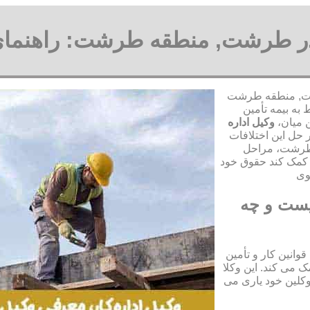
ا در طرشت, منطقه طرشت: راهنمای
طرشت, منطقه طرشت
به بیمه تأمین
ن میان،
وکیل اداره
حل این اختلافات
ه طرشت، مراحل
 کمک کند حقوق خود
یست و چه
انین کار و تأمین
 می کند. این وکلا
وکلین خود یاری می