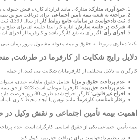
جمع آوری مدارک
: مدارکی مانند قرارداد کاری، فیش حقوقی، پ
مراجعه به شعبه بیمه تأمین اجتماعی
: برای دریافت سوابق بیمه
ثبت دادخواست در سامانه جامع روابط کار
: از سال 1399، ثبت شکایت به صورت الکترونیکی در این سامانه انجام می شود.
شرکت در جلسه سازش
: اداره کار ابتدا جلسه ای برای صلح
اجرای رأی
: اگر رأی به نفع کارگر باشد و کارفرما از اجرای آن
نکته: دعاوی مربوط به حقوق و بیمه معوقه مشمول مرور زمان نمی شون
دلایل رایج شکایت از کارفرما در طرشت, 
کارگران به دلایل مختلفی از کارفرمایان شکایت می کنند، از جمله:
عدم پرداخت حقوق و مزایا
: شامل حقوق ماهانه، عیدی، سنوات
عدم پرداخت حق بیمه
: کارفرما موظف است 23% از حق بیمه را پرداخت کند و 7% از حقوق کارگر کسر می شود.
اخراج غیرقانونی
: کارگر اخراج شده ظرف 30 روز فرصت دارد برای بازگشت به کار یا دریافت بیمه بیکاری شکایت کند.
رفتار نامناسب کارفرما
: مانند توهین یا ایجاد محیط کاری نامن
اهمیت بیمه تأمین اجتماعی و نقش وکیل د
بیمه تأمین اجتماعی یکی از حقوق اساسی کارگران است. عدم پرداخت ح
در تنظیم دادخواست برای دریافت حق بیمه کمک کند.