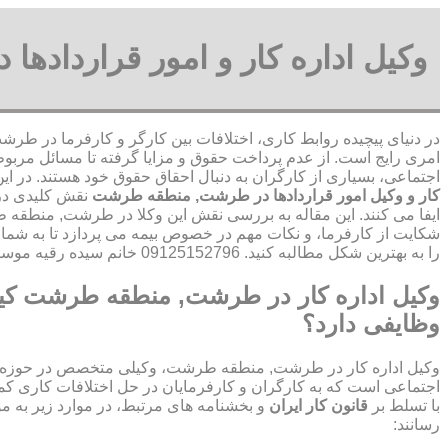
وکیل اداره کار و امور قرارداده
در دنیای پیچیده روابط کاری، اختلافات بین کارگر و کارفرما در 
امری رایج است. از عدم پرداخت حقوق و مزایا گرفته تا مسائل مربوط 
اجتماعی، بسیاری از کارگران به دنبال احقاق حقوق خود هستند. در ای
کار و وکیل امور قراردادها در طرشت, منطقه طرشت
نقش کلیدی در 
ایفا می کنند. این مقاله به بررسی نقش این وکلا در طرشت, منطق
شکایت از کارفرما، و نکات مهم در خصوص بیمه می پردازد تا به شما
را به بهترین شکل مطالبه کنید. 09125152796 خانم سیده رقیه موسوی
وکیل اداره کار در طرشت, منطقه طرشت ک
وظایفی دارد؟
وکیل اداره کار در طرشت, منطقه طرشت، وکیلی متخصص در حوزه قو
اجتماعی است که به کارگران و کارفرمایان در حل اختلافات کاری کمک
با تسلط بر
قانون کار ایران
و بخشنامه های مرتبط، در موارد زیر به م
رسانند: