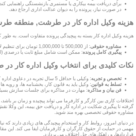
برای دریافت بیمه بیکاری یا مستمری بازنشستگی راهنمایی کند.
در صورت نیاز، پرونده را به دیوان عدالت اداری ارجاع دهد.
هزینه وکیل اداره کار در طرشت, منطقه ط
هزینه وکیل اداره کار بسته به پیچیدگی پرونده متفاوت است. به طور ک
مشاوره حقوقی
: از 500,000 تا 1,000,000 تومان برای تنظیم لایحه.
پیگیری کامل پرونده
: ممکن است شامل مبلغ ثابت یا درصدی (10-15%) از مبلغ توافق شده باشد.
نکات کلیدی برای انتخاب وکیل اداره کار 
تخصص و تجربه
: وکیلی با حداقل 5 سال تجربه در دعاوی اداره کار انتخاب کنید.
تسلط به قوانین
: وکیل باید به قانون کار، بخشنامه ها، و رویه ه
فن بیان و مذاکره
: مهارت در مذاکره برای جلسات سازش بسیا
اختلافات کاری بین کارگر و کارفرما می تواند پیچیده و زمان بر باشد، 
گرفته تا پیگیری شکایت در اداره کار و دریافت حق بیمه، این وکلا نق
مشاوره حقوقی تخصصی بهره مند شوید.
در دنیای امروز، روابط کار و استخدام پیچیدگی های زیادی دارند که 
مهمی در حمایت از حقوق کارگران و کارفرمایان ایفا می کند. این مقا
قراردادها، و راهکارهای حل اختلاف می پردازد.