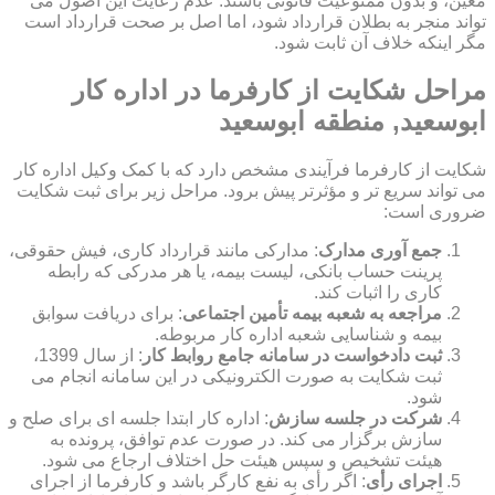
معین، و بدون ممنوعیت قانونی باشند. عدم رعایت این اصول می
تواند منجر به بطلان قرارداد شود، اما اصل بر صحت قرارداد است
مگر اینکه خلاف آن ثابت شود.
مراحل شکایت از کارفرما در اداره کار
ابوسعید, منطقه ابوسعید
شکایت از کارفرما فرآیندی مشخص دارد که با کمک وکیل اداره کار
می تواند سریع تر و مؤثرتر پیش برود. مراحل زیر برای ثبت شکایت
ضروری است:
جمع آوری مدارک
: مدارکی مانند قرارداد کاری، فیش حقوقی،
پرینت حساب بانکی، لیست بیمه، یا هر مدرکی که رابطه
کاری را اثبات کند.
مراجعه به شعبه بیمه تأمین اجتماعی
: برای دریافت سوابق
بیمه و شناسایی شعبه اداره کار مربوطه.
ثبت دادخواست در سامانه جامع روابط کار
: از سال 1399،
ثبت شکایت به صورت الکترونیکی در این سامانه انجام می
شود.
شرکت در جلسه سازش
: اداره کار ابتدا جلسه ای برای صلح و
سازش برگزار می کند. در صورت عدم توافق، پرونده به
هیئت تشخیص و سپس هیئت حل اختلاف ارجاع می شود.
اجرای رأی
: اگر رأی به نفع کارگر باشد و کارفرما از اجرای