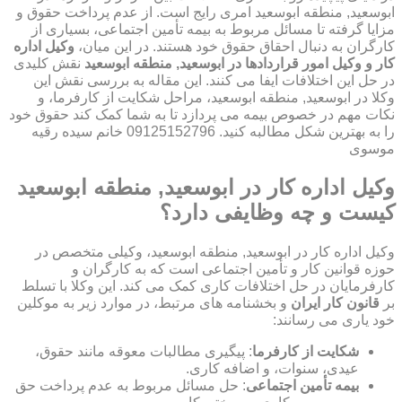
ابوسعید, منطقه ابوسعید امری رایج است. از عدم پرداخت حقوق و
مزایا گرفته تا مسائل مربوط به بیمه تأمین اجتماعی، بسیاری از
کارگران به دنبال احقاق حقوق خود هستند. در این میان،
وکیل اداره
کار و وکیل امور قراردادها در ابوسعید, منطقه ابوسعید
نقش کلیدی
در حل این اختلافات ایفا می کنند. این مقاله به بررسی نقش این
وکلا در ابوسعید, منطقه ابوسعید، مراحل شکایت از کارفرما، و
نکات مهم در خصوص بیمه می پردازد تا به شما کمک کند حقوق خود
را به بهترین شکل مطالبه کنید. 09125152796 خانم سیده رقیه
موسوی
وکیل اداره کار در ابوسعید, منطقه ابوسعید
کیست و چه وظایفی دارد؟
وکیل اداره کار در ابوسعید, منطقه ابوسعید، وکیلی متخصص در
حوزه قوانین کار و تأمین اجتماعی است که به کارگران و
کارفرمایان در حل اختلافات کاری کمک می کند. این وکلا با تسلط
بر
قانون کار ایران
و بخشنامه های مرتبط، در موارد زیر به موکلین
خود یاری می رسانند:
شکایت از کارفرما
: پیگیری مطالبات معوقه مانند حقوق،
عیدی، سنوات، و اضافه کاری.
بیمه تأمین اجتماعی
: حل مسائل مربوط به عدم پرداخت حق