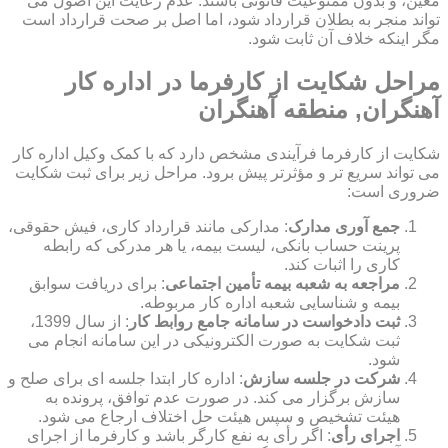
معین، و بدون ممنوعیت قانونی باشند. عدم رعایت این اصول می
تواند منجر به بطلان قرارداد شود، اما اصل بر صحت قرارداد است
مگر اینکه خلاف آن ثابت شود.
مراحل شکایت از کارفرما در اداره کار
آهنگران, منطقه آهنگران
شکایت از کارفرما فرآیندی مشخص دارد که با کمک وکیل اداره کار
می تواند سریع تر و مؤثرتر پیش برود. مراحل زیر برای ثبت شکایت
ضروری است:
جمع آوری مدارک
: مدارکی مانند قرارداد کاری، فیش حقوقی،
پرینت حساب بانکی، لیست بیمه، یا هر مدرکی که رابطه
کاری را اثبات کند.
مراجعه به شعبه بیمه تأمین اجتماعی
: برای دریافت سوابق
بیمه و شناسایی شعبه اداره کار مربوطه.
ثبت دادخواست در سامانه جامع روابط کار
: از سال 1399،
ثبت شکایت به صورت الکترونیکی در این سامانه انجام می
شود.
شرکت در جلسه سازش
: اداره کار ابتدا جلسه ای برای صلح و
سازش برگزار می کند. در صورت عدم توافق، پرونده به
هیئت تشخیص و سپس هیئت حل اختلاف ارجاع می شود.
اجرای رأی
: اگر رأی به نفع کارگر باشد و کارفرما از اجرای