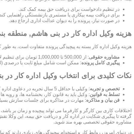
در تنظیم دادخواست برای دریافت حق بیمه کمک کند.
برای دریافت بیمه بیکاری یا مستمری بازنشستگی راهنمایی کند.
در صورت نیاز، پرونده را به دیوان عدالت اداری ارجاع دهد.
هزینه وکیل اداره کار در بنی هاشم, منطقه ب
هزینه وکیل اداره کار بسته به پیچیدگی پرونده متفاوت است. به طور ک
مشاوره حقوقی
: از 500,000 تا 1,000,000 تومان برای تنظیم لایحه.
پیگیری کامل پرونده
: ممکن است شامل مبلغ ثابت یا درصدی (10-15%) از مبلغ توافق شده باشد.
نکات کلیدی برای انتخاب وکیل اداره کار در 
تخصص و تجربه
: وکیلی با حداقل 5 سال تجربه در دعاوی اداره کار انتخاب کنید.
تسلط به قوانین
: وکیل باید به قانون کار، بخشنامه ها، و رویه ه
فن بیان و مذاکره
: مهارت در مذاکره برای جلسات سازش بسیا
اختلافات کاری بین کارگر و کارفرما می تواند پیچیده و زمان بر باشد، 
گرفته تا پیگیری شکایت در اداره کار و دریافت حق بیمه، این وکلا نق
مشاوره حقوقی تخصصی بهره مند شوید.
در دنیای امروز، روابط کار و استخدام پیچیدگی های زیادی دارند که 