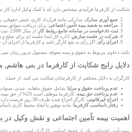
شکایت از کارفرما فرآیندی مشخص دارد که با کمک وکیل اداره کار م
جمع آوری مدارک
: مدارکی مانند قرارداد کاری، فیش حقوقی، پ
مراجعه به شعبه بیمه تأمین اجتماعی
: برای دریافت سوابق بیمه
ثبت دادخواست در سامانه جامع روابط کار
: از سال 1399، ثبت شکایت به صورت الکترونیکی در این سامانه انجام می شود.
شرکت در جلسه سازش
: اداره کار ابتدا جلسه ای برای صلح
اجرای رأی
: اگر رأی به نفع کارگر باشد و کارفرما از اجرای آن
نکته: دعاوی مربوط به حقوق و بیمه معوقه مشمول مرور زمان نمی شون
دلایل رایج شکایت از کارفرما در بنی هاشم, 
کارگران به دلایل مختلفی از کارفرمایان شکایت می کنند، از جمله:
عدم پرداخت حقوق و مزایا
: شامل حقوق ماهانه، عیدی، سنوات
عدم پرداخت حق بیمه
: کارفرما موظف است 23% از حق بیمه را پرداخت کند و 7% از حقوق کارگر کسر می شود.
اخراج غیرقانونی
: کارگر اخراج شده ظرف 30 روز فرصت دارد برای بازگشت به کار یا دریافت بیمه بیکاری شکایت کند.
رفتار نامناسب کارفرما
: مانند توهین یا ایجاد محیط کاری نامن
اهمیت بیمه تأمین اجتماعی و نقش وکیل در 
بیمه تأمین اجتماعی یکی از حقوق اساسی کارگران است. عدم پرداخت ح