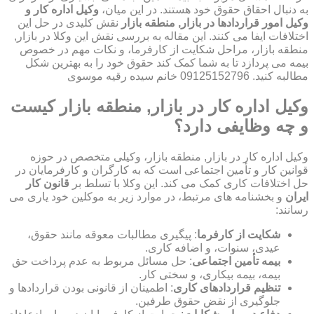
به دنبال احقاق حقوق خود هستند. در این میان،
وکیل اداره کار و
وکیل امور قراردادها در بازار, منطقه بازار
نقش کلیدی در حل این
اختلافات ایفا می کنند. این مقاله به بررسی نقش این وکلا در بازار,
منطقه بازار، مراحل شکایت از کارفرما، و نکات مهم در خصوص
بیمه می پردازد تا به شما کمک کند حقوق خود را به بهترین شکل
مطالبه کنید. 09125152796 خانم سیده رقیه موسوی
وکیل اداره کار در بازار, منطقه بازار کیست
و چه وظایفی دارد؟
وکیل اداره کار در بازار, منطقه بازار، وکیلی متخصص در حوزه
قوانین کار و تأمین اجتماعی است که به کارگران و کارفرمایان در
حل اختلافات کاری کمک می کند. این وکلا با تسلط بر
قانون کار
ایران
و بخشنامه های مرتبط، در موارد زیر به موکلین خود یاری می
رسانند:
شکایت از کارفرما
: پیگیری مطالبات معوقه مانند حقوق،
عیدی، سنوات، و اضافه کاری.
بیمه تأمین اجتماعی
: حل مسائل مربوط به عدم پرداخت حق
بیمه، بیمه بیکاری، و سختی کار.
تنظیم قراردادهای کاری
: اطمینان از قانونی بودن قراردادها و
جلوگیری از نقض حقوق طرفین.