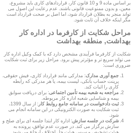
بر اساس ماده 9 و 10 قانون کار، قراردادهای کاری باید مشروع،
معین، و بدون ممنوعیت قانونی باشند. عدم رعایت این اصول می
تواند منجر به بطلان قرارداد شود، اما اصل بر صحت قرارداد است
مگر اینکه خلاف آن ثابت شود.
مراحل شکایت از کارفرما در اداره کار
بهداشت, منطقه بهداشت
شکایت از کارفرما فرآیندی مشخص دارد که با کمک وکیل اداره کار
می تواند سریع تر و مؤثرتر پیش برود. مراحل زیر برای ثبت شکایت
ضروری است:
جمع آوری مدارک
: مدارکی مانند قرارداد کاری، فیش حقوقی،
پرینت حساب بانکی، لیست بیمه، یا هر مدرکی که رابطه
کاری را اثبات کند.
مراجعه به شعبه بیمه تأمین اجتماعی
: برای دریافت سوابق
بیمه و شناسایی شعبه اداره کار مربوطه.
ثبت دادخواست در سامانه جامع روابط کار
: از سال 1399،
ثبت شکایت به صورت الکترونیکی در این سامانه انجام می
شود.
شرکت در جلسه سازش
: اداره کار ابتدا جلسه ای برای صلح و
سازش برگزار می کند. در صورت عدم توافق، پرونده به
هیئت تشخیص و سپس هیئت حل اختلاف ارجاع می شود.