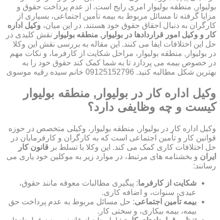
بولیوار, منطقه بولیوار امری رایج است. از عدم پرداخت حقوق و
مزایا گرفته تا مسائل مربوط به بیمه تأمین اجتماعی، بسیاری از
کارگران به دنبال احقاق حقوق خود هستند. در این میان،
وکیل اداره
کار و وکیل امور قراردادها در بولیوار, منطقه بولیوار
نقش کلیدی در
حل این اختلافات ایفا می کنند. این مقاله به بررسی نقش این وکلا
در بولیوار, منطقه بولیوار، مراحل شکایت از کارفرما، و نکات مهم
در خصوص بیمه می پردازد تا به شما کمک کند حقوق خود را به
بهترین شکل مطالبه کنید. 09125152796 خانم سیده رقیه موسوی
وکیل اداره کار در بولیوار, منطقه بولیوار
کیست و چه وظایفی دارد؟
وکیل اداره کار در بولیوار, منطقه بولیوار، وکیلی متخصص در حوزه
قوانین کار و تأمین اجتماعی است که به کارگران و کارفرمایان در
حل اختلافات کاری کمک می کند. این وکلا با تسلط بر
قانون کار
ایران
و بخشنامه های مرتبط، در موارد زیر به موکلین خود یاری می
رسانند:
شکایت از کارفرما
: پیگیری مطالبات معوقه مانند حقوق،
عیدی، سنوات، و اضافه کاری.
بیمه تأمین اجتماعی
: حل مسائل مربوط به عدم پرداخت حق
بیمه، بیمه بیکاری، و سختی کار.