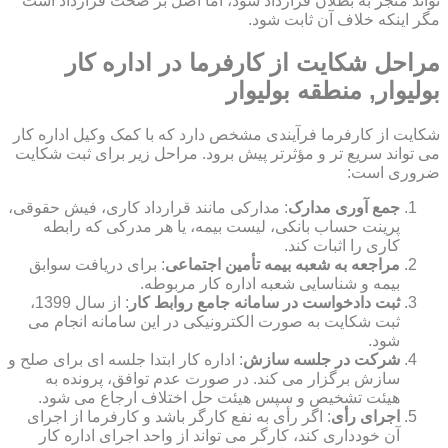
تواند منجر به بطلان قرارداد شود، اما اصل بر صحت قرارداد است
مگر اینکه خلاف آن ثابت شود.
مراحل شکایت از کارفرما در اداره کار
بولیوار, منطقه بولیوار
شکایت از کارفرما فرآیندی مشخص دارد که با کمک وکیل اداره کار
می تواند سریع تر و مؤثرتر پیش برود. مراحل زیر برای ثبت شکایت
ضروری است:
جمع آوری مدارک
: مدارکی مانند قرارداد کاری، فیش حقوقی،
پرینت حساب بانکی، لیست بیمه، یا هر مدرکی که رابطه
کاری را اثبات کند.
مراجعه به شعبه بیمه تأمین اجتماعی
: برای دریافت سوابق
بیمه و شناسایی شعبه اداره کار مربوطه.
ثبت دادخواست در سامانه جامع روابط کار
: از سال 1399،
ثبت شکایت به صورت الکترونیکی در این سامانه انجام می
شود.
شرکت در جلسه سازش
: اداره کار ابتدا جلسه ای برای صلح و
سازش برگزار می کند. در صورت عدم توافق، پرونده به
هیئت تشخیص و سپس هیئت حل اختلاف ارجاع می شود.
اجرای رأی
: اگر رأی به نفع کارگر باشد و کارفرما از اجرای
آن خودداری کند، کارگر می تواند از واحد اجرای اداره کار