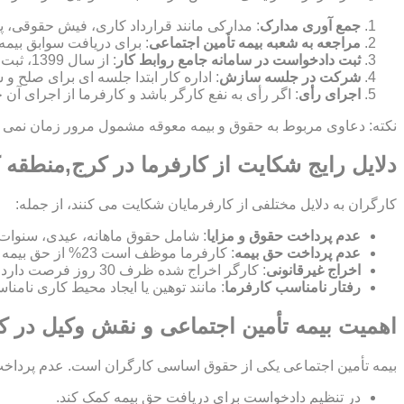
جمع آوری مدارک
: مدارکی مانند قرارداد کاری، فیش حقوقی، پ
مراجعه به شعبه بیمه تأمین اجتماعی
: برای دریافت سوابق بیمه
ثبت دادخواست در سامانه جامع روابط کار
: از سال 1399، ثبت شکایت به صورت الکترونیکی در این سامانه انجام می شود.
شرکت در جلسه سازش
: اداره کار ابتدا جلسه ای برای صلح
اجرای رأی
: اگر رأی به نفع کارگر باشد و کارفرما از اجرای آن
نکته: دعاوی مربوط به حقوق و بیمه معوقه مشمول مرور زمان نمی شون
دلایل رایج شکایت از کارفرما در کرج,منطقه 
کارگران به دلایل مختلفی از کارفرمایان شکایت می کنند، از جمله:
عدم پرداخت حقوق و مزایا
: شامل حقوق ماهانه، عیدی، سنوات
عدم پرداخت حق بیمه
: کارفرما موظف است 23% از حق بیمه را پرداخت کند و 7% از حقوق کارگر کسر می شود.
اخراج غیرقانونی
: کارگر اخراج شده ظرف 30 روز فرصت دارد برای بازگشت به کار یا دریافت بیمه بیکاری شکایت کند.
رفتار نامناسب کارفرما
: مانند توهین یا ایجاد محیط کاری نامن
اهمیت بیمه تأمین اجتماعی و نقش وکیل در 
بیمه تأمین اجتماعی یکی از حقوق اساسی کارگران است. عدم پرداخت ح
در تنظیم دادخواست برای دریافت حق بیمه کمک کند.