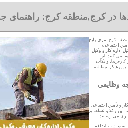
ادها در کرج,منطقه کرج: راهنمای جا
منطقه کرج امری رایج
أمین اجتماعی،
ل اداره کار و وکیل
ا می کنند. این
کارفرما، و نکات
هترین شکل مطالبه
چه وظایفی
ار و تأمین اجتماعی
این وکلا با تسلط بر
اری می رسانند:
، سنوات، و اضافه