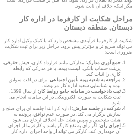
تواند منجر به بطلان قرارداد شود، اما اصل بر صحت قرارداد است
مگر اینکه خلاف آن ثابت شود.
مراحل شکایت از کارفرما در اداره کار
دبستان, منطقه دبستان
شکایت از کارفرما فرآیندی مشخص دارد که با کمک وکیل اداره کار
می تواند سریع تر و مؤثرتر پیش برود. مراحل زیر برای ثبت شکایت
ضروری است:
جمع آوری مدارک
: مدارکی مانند قرارداد کاری، فیش حقوقی،
پرینت حساب بانکی، لیست بیمه، یا هر مدرکی که رابطه
کاری را اثبات کند.
مراجعه به شعبه بیمه تأمین اجتماعی
: برای دریافت سوابق
بیمه و شناسایی شعبه اداره کار مربوطه.
ثبت دادخواست در سامانه جامع روابط کار
: از سال 1399،
ثبت شکایت به صورت الکترونیکی در این سامانه انجام می
شود.
شرکت در جلسه سازش
: اداره کار ابتدا جلسه ای برای صلح و
سازش برگزار می کند. در صورت عدم توافق، پرونده به
هیئت تشخیص و سپس هیئت حل اختلاف ارجاع می شود.
اجرای رأی
: اگر رأی به نفع کارگر باشد و کارفرما از اجرای
آن خودداری کند، کارگر می تواند از واحد اجرای اداره کار