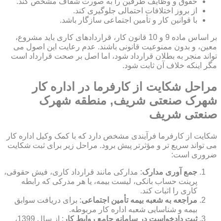
حقوق و وظایف طرفین را به صورت شفاف مشخص کند.
از بروز اختلافات احتمالی جلوگیری کند.
با قوانین کار و تأمین اجتماعی سازگار باشد.
بر اساس ماده 9 و 10 قانون کار، قراردادهای کاری باید مشروع،
معین، و بدون ممنوعیت قانونی باشند. عدم رعایت این اصول می
تواند منجر به بطلان قرارداد شود، اما اصل بر صحت قرارداد است
مگر اینکه خلاف آن ثابت شود.
مراحل شکایت از کارفرما در اداره کار
شهرک صنعتی شریف, منطقه شهرک
صنعتی شریف
شکایت از کارفرما فرآیندی مشخص دارد که با کمک وکیل اداره کار
می تواند سریع تر و مؤثرتر پیش برود. مراحل زیر برای ثبت شکایت
ضروری است:
جمع آوری مدارک
: مدارکی مانند قرارداد کاری، فیش حقوقی،
پرینت حساب بانکی، لیست بیمه، یا هر مدرکی که رابطه
کاری را اثبات کند.
مراجعه به شعبه بیمه تأمین اجتماعی
: برای دریافت سوابق
بیمه و شناسایی شعبه اداره کار مربوطه.
ثبت دادخواست در سامانه جامع روابط کار
: از سال 1399،