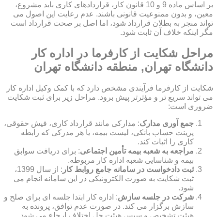
بر اساس ماده 9 و 10 قانون کار، قراردادهای کاری باید مشروع،
معین، و بدون ممنوعیت قانونی باشند. عدم رعایت این اصول می
تواند منجر به بطلان قرارداد شود، اما اصل بر صحت قرارداد است
مگر اینکه خلاف آن ثابت شود.
مراحل شکایت از کارفرما در اداره کار
دانشگاه تهران, منطقه دانشگاه تهران
شکایت از کارفرما فرآیندی مشخص دارد که با کمک وکیل اداره کار
می تواند سریع تر و مؤثرتر پیش برود. مراحل زیر برای ثبت شکایت
ضروری است:
جمع آوری مدارک
: مدارکی مانند قرارداد کاری، فیش حقوقی،
پرینت حساب بانکی، لیست بیمه، یا هر مدرکی که رابطه
کاری را اثبات کند.
مراجعه به شعبه بیمه تأمین اجتماعی
: برای دریافت سوابق
بیمه و شناسایی شعبه اداره کار مربوطه.
ثبت دادخواست در سامانه جامع روابط کار
: از سال 1399،
ثبت شکایت به صورت الکترونیکی در این سامانه انجام می
شود.
شرکت در جلسه سازش
: اداره کار ابتدا جلسه ای برای صلح و
سازش برگزار می کند. در صورت عدم توافق، پرونده به
هیئت تشخیص و سپس هیئت حل اختلاف ارجاع می شود.