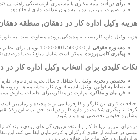
برای دریافت بیمه بیکاری یا مستمری بازنشستگی راهنمایی کند.
در صورت نیاز، پرونده را به دیوان عدالت اداری ارجاع دهد.
هزینه وکیل اداره کار در دهقان, منطقه دهقان
هزینه وکیل اداره کار بسته به پیچیدگی پرونده متفاوت است. به طور ک
مشاوره حقوقی
: از 500,000 تا 1,000,000 تومان برای تنظیم لایحه.
پیگیری کامل پرونده
: ممکن است شامل مبلغ ثابت یا درصدی (10-15%) از مبلغ توافق شده باشد.
نکات کلیدی برای انتخاب وکیل اداره کار در 
تخصص و تجربه
: وکیلی با حداقل 5 سال تجربه در دعاوی اداره کار انتخاب کنید.
تسلط به قوانین
: وکیل باید به قانون کار، بخشنامه ها، و رویه ه
فن بیان و مذاکره
: مهارت در مذاکره برای جلسات سازش بسیا
اختلافات کاری بین کارگر و کارفرما می تواند پیچیده و زمان بر باشد، 
گرفته تا پیگیری شکایت در اداره کار و دریافت حق بیمه، این وکلا نق
مشاوره حقوقی تخصصی بهره مند شوید.
در دنیای امروز، روابط کار و استخدام پیچیدگی های زیادی دارند که 
مهمی در حمایت از حقوق کارگران و کارفرمایان ایفا می کند. این مقا
قراردادها، و راهکارهای حل اختلاف می پردازد.