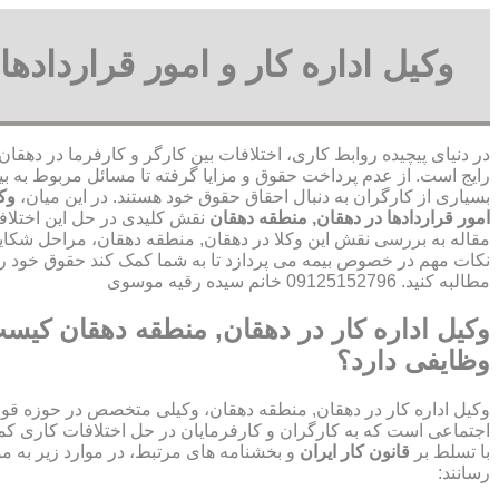
وکیل اداره کار و امور قرارداده
در دنیای پیچیده روابط کاری، اختلافات بین کارگر و کارفرما در دهقا
رایج است. از عدم پرداخت حقوق و مزایا گرفته تا مسائل مربوط به بی
بسیاری از کارگران به دنبال احقاق حقوق خود هستند. در این میان،
وکی
امور قراردادها در دهقان, منطقه دهقان
نقش کلیدی در حل این اختلافات
مقاله به بررسی نقش این وکلا در دهقان, منطقه دهقان، مراحل شکایت
نکات مهم در خصوص بیمه می پردازد تا به شما کمک کند حقوق خود را
مطالبه کنید. 09125152796 خانم سیده رقیه موسوی
وکیل اداره کار در دهقان, منطقه دهقان کیس
وظایفی دارد؟
وکیل اداره کار در دهقان, منطقه دهقان، وکیلی متخصص در حوزه قوان
اجتماعی است که به کارگران و کارفرمایان در حل اختلافات کاری کمک
با تسلط بر
قانون کار ایران
و بخشنامه های مرتبط، در موارد زیر به م
رسانند: