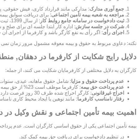
جمع آوری مدارک
: مدارکی مانند قرارداد کاری، فیش حقوقی، پ
مراجعه به شعبه بیمه تأمین اجتماعی
: برای دریافت سوابق بیمه
ثبت دادخواست در سامانه جامع روابط کار
: از سال 1399، ثبت شکایت به صورت الکترونیکی در این سامانه انجام می شود.
شرکت در جلسه سازش
: اداره کار ابتدا جلسه ای برای صلح
اجرای رأی
: اگر رأی به نفع کارگر باشد و کارفرما از اجرای آن
نکته: دعاوی مربوط به حقوق و بیمه معوقه مشمول مرور زمان نمی شون
دلایل رایج شکایت از کارفرما در دهقان, منط
کارگران به دلایل مختلفی از کارفرمایان شکایت می کنند، از جمله:
عدم پرداخت حقوق و مزایا
: شامل حقوق ماهانه، عیدی، سنوات
عدم پرداخت حق بیمه
: کارفرما موظف است 23% از حق بیمه را پرداخت کند و 7% از حقوق کارگر کسر می شود.
اخراج غیرقانونی
: کارگر اخراج شده ظرف 30 روز فرصت دارد برای بازگشت به کار یا دریافت بیمه بیکاری شکایت کند.
رفتار نامناسب کارفرما
: مانند توهین یا ایجاد محیط کاری نامن
اهمیت بیمه تأمین اجتماعی و نقش وکیل در د
بیمه تأمین اجتماعی یکی از حقوق اساسی کارگران است. عدم پرداخت ح
در تنظیم دادخواست برای دریافت حق بیمه کمک کند.