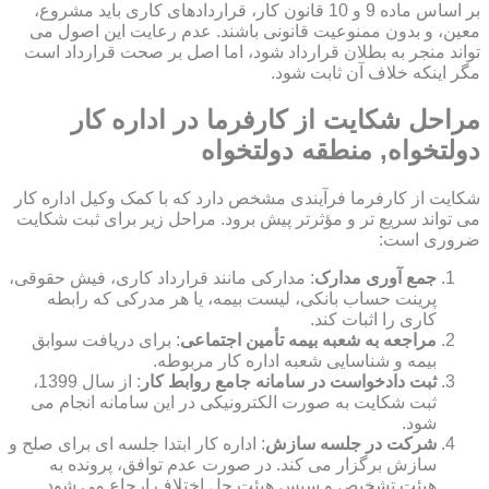
بر اساس ماده 9 و 10 قانون کار، قراردادهای کاری باید مشروع،
معین، و بدون ممنوعیت قانونی باشند. عدم رعایت این اصول می
تواند منجر به بطلان قرارداد شود، اما اصل بر صحت قرارداد است
مگر اینکه خلاف آن ثابت شود.
مراحل شکایت از کارفرما در اداره کار
دولتخواه, منطقه دولتخواه
شکایت از کارفرما فرآیندی مشخص دارد که با کمک وکیل اداره کار
می تواند سریع تر و مؤثرتر پیش برود. مراحل زیر برای ثبت شکایت
ضروری است:
جمع آوری مدارک
: مدارکی مانند قرارداد کاری، فیش حقوقی،
پرینت حساب بانکی، لیست بیمه، یا هر مدرکی که رابطه
کاری را اثبات کند.
مراجعه به شعبه بیمه تأمین اجتماعی
: برای دریافت سوابق
بیمه و شناسایی شعبه اداره کار مربوطه.
ثبت دادخواست در سامانه جامع روابط کار
: از سال 1399،
ثبت شکایت به صورت الکترونیکی در این سامانه انجام می
شود.
شرکت در جلسه سازش
: اداره کار ابتدا جلسه ای برای صلح و
سازش برگزار می کند. در صورت عدم توافق، پرونده به
هیئت تشخیص و سپس هیئت حل اختلاف ارجاع می شود.