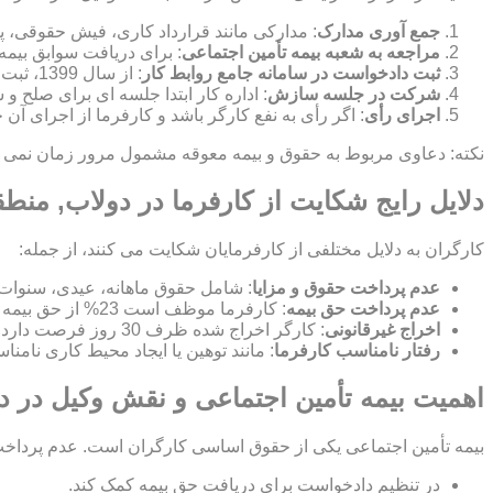
جمع آوری مدارک
: مدارکی مانند قرارداد کاری، فیش حقوقی، پ
مراجعه به شعبه بیمه تأمین اجتماعی
: برای دریافت سوابق بیمه
ثبت دادخواست در سامانه جامع روابط کار
: از سال 1399، ثبت شکایت به صورت الکترونیکی در این سامانه انجام می شود.
شرکت در جلسه سازش
: اداره کار ابتدا جلسه ای برای صلح
اجرای رأی
: اگر رأی به نفع کارگر باشد و کارفرما از اجرای آن
نکته: دعاوی مربوط به حقوق و بیمه معوقه مشمول مرور زمان نمی شون
دلایل رایج شکایت از کارفرما در دولاب, منط
کارگران به دلایل مختلفی از کارفرمایان شکایت می کنند، از جمله:
عدم پرداخت حقوق و مزایا
: شامل حقوق ماهانه، عیدی، سنوات
عدم پرداخت حق بیمه
: کارفرما موظف است 23% از حق بیمه را پرداخت کند و 7% از حقوق کارگر کسر می شود.
اخراج غیرقانونی
: کارگر اخراج شده ظرف 30 روز فرصت دارد برای بازگشت به کار یا دریافت بیمه بیکاری شکایت کند.
رفتار نامناسب کارفرما
: مانند توهین یا ایجاد محیط کاری نامن
اهمیت بیمه تأمین اجتماعی و نقش وکیل در د
بیمه تأمین اجتماعی یکی از حقوق اساسی کارگران است. عدم پرداخت ح
در تنظیم دادخواست برای دریافت حق بیمه کمک کند.