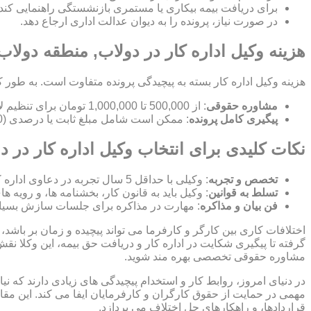
برای دریافت بیمه بیکاری یا مستمری بازنشستگی راهنمایی کند.
در صورت نیاز، پرونده را به دیوان عدالت اداری ارجاع دهد.
هزینه وکیل اداره کار در دولاب, منطقه دولاب
هزینه وکیل اداره کار بسته به پیچیدگی پرونده متفاوت است. به طور ک
مشاوره حقوقی
: از 500,000 تا 1,000,000 تومان برای تنظیم لایحه.
پیگیری کامل پرونده
: ممکن است شامل مبلغ ثابت یا درصدی (10-15%) از مبلغ توافق شده باشد.
نکات کلیدی برای انتخاب وکیل اداره کار در 
تخصص و تجربه
: وکیلی با حداقل 5 سال تجربه در دعاوی اداره کار انتخاب کنید.
تسلط به قوانین
: وکیل باید به قانون کار، بخشنامه ها، و رویه ه
فن بیان و مذاکره
: مهارت در مذاکره برای جلسات سازش بسیا
اختلافات کاری بین کارگر و کارفرما می تواند پیچیده و زمان بر باشد، 
گرفته تا پیگیری شکایت در اداره کار و دریافت حق بیمه، این وکلا نق
مشاوره حقوقی تخصصی بهره مند شوید.
در دنیای امروز، روابط کار و استخدام پیچیدگی های زیادی دارند که 
مهمی در حمایت از حقوق کارگران و کارفرمایان ایفا می کند. این مقا
قراردادها، و راهکارهای حل اختلاف می پردازد.