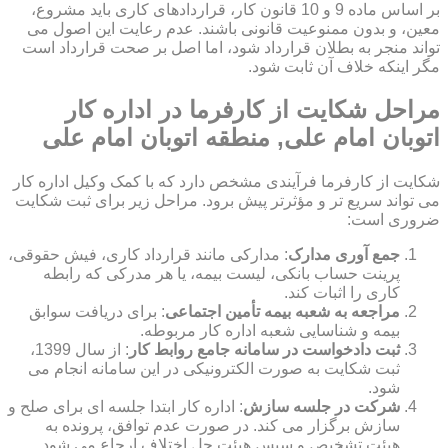
بر اساس ماده 9 و 10 قانون کار، قراردادهای کاری باید مشروع،
معین، و بدون ممنوعیت قانونی باشند. عدم رعایت این اصول می
تواند منجر به بطلان قرارداد شود، اما اصل بر صحت قرارداد است
مگر اینکه خلاف آن ثابت شود.
مراحل شکایت از کارفرما در اداره کار
اتوبان امام علی, منطقه اتوبان امام علی
شکایت از کارفرما فرآیندی مشخص دارد که با کمک وکیل اداره کار
می تواند سریع تر و مؤثرتر پیش برود. مراحل زیر برای ثبت شکایت
ضروری است:
جمع آوری مدارک
: مدارکی مانند قرارداد کاری، فیش حقوقی،
پرینت حساب بانکی، لیست بیمه، یا هر مدرکی که رابطه
کاری را اثبات کند.
مراجعه به شعبه بیمه تأمین اجتماعی
: برای دریافت سوابق
بیمه و شناسایی شعبه اداره کار مربوطه.
ثبت دادخواست در سامانه جامع روابط کار
: از سال 1399،
ثبت شکایت به صورت الکترونیکی در این سامانه انجام می
شود.
شرکت در جلسه سازش
: اداره کار ابتدا جلسه ای برای صلح و
سازش برگزار می کند. در صورت عدم توافق، پرونده به
هیئت تشخیص و سپس هیئت حل اختلاف ارجاع می شود.