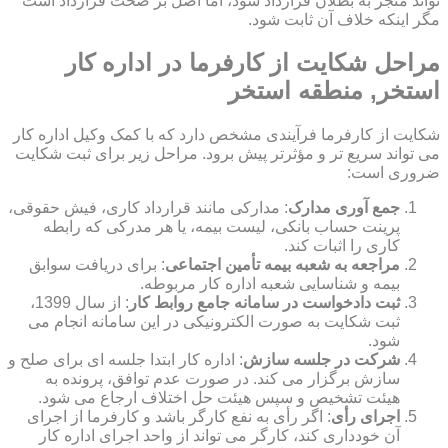
تواند منجر به بطلان قرارداد شود، اما اصل بر صحت قرارداد است
مگر اینکه خلاف آن ثابت شود.
مراحل شکایت از کارفرما در اداره کار
استخر, منطقه استخر
شکایت از کارفرما فرآیندی مشخص دارد که با کمک وکیل اداره کار
می تواند سریع تر و مؤثرتر پیش برود. مراحل زیر برای ثبت شکایت
ضروری است:
جمع آوری مدارک
: مدارکی مانند قرارداد کاری، فیش حقوقی،
پرینت حساب بانکی، لیست بیمه، یا هر مدرکی که رابطه
کاری را اثبات کند.
مراجعه به شعبه بیمه تأمین اجتماعی
: برای دریافت سوابق
بیمه و شناسایی شعبه اداره کار مربوطه.
ثبت دادخواست در سامانه جامع روابط کار
: از سال 1399،
ثبت شکایت به صورت الکترونیکی در این سامانه انجام می
شود.
شرکت در جلسه سازش
: اداره کار ابتدا جلسه ای برای صلح و
سازش برگزار می کند. در صورت عدم توافق، پرونده به
هیئت تشخیص و سپس هیئت حل اختلاف ارجاع می شود.
اجرای رأی
: اگر رأی به نفع کارگر باشد و کارفرما از اجرای
آن خودداری کند، کارگر می تواند از واحد اجرای اداره کار