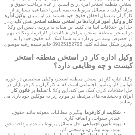
استخر, منطقه استخر امری رایج است. از عدم پرداخت حقوق و
مزایا گرفته تا مسائل مربوط به بیمه تأمین اجتماعی، بسیاری از
کارگران به دنبال احقاق حقوق خود هستند. در این میان،
وکیل اداره
کار و وکیل امور قراردادها در استخر, منطقه استخر
نقش کلیدی در
حل این اختلافات ایفا می کنند. این مقاله به بررسی نقش این وکلا
در استخر, منطقه استخر، مراحل شکایت از کارفرما، و نکات مهم
در خصوص بیمه می پردازد تا به شما کمک کند حقوق خود را به
بهترین شکل مطالبه کنید. 09125152796 خانم سیده رقیه موسوی
وکیل اداره کار در استخر, منطقه استخر
کیست و چه وظایفی دارد؟
وکیل اداره کار در استخر, منطقه استخر، وکیلی متخصص در حوزه
قوانین کار و تأمین اجتماعی است که به کارگران و کارفرمایان در
حل اختلافات کاری کمک می کند. این وکلا با تسلط بر
قانون کار
ایران
و بخشنامه های مرتبط، در موارد زیر به موکلین خود یاری می
رسانند:
شکایت از کارفرما
: پیگیری مطالبات معوقه مانند حقوق،
عیدی، سنوات، و اضافه کاری.
بیمه تأمین اجتماعی
: حل مسائل مربوط به عدم پرداخت حق
بیمه، بیمه بیکاری، و سختی کار.