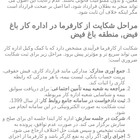
معین، و بدون ممنوعیت قانونی باشند. عدم رعایت این اصول می
تواند منجر به بطلان قرارداد شود، اما اصل بر صحت قرارداد است
مگر اینکه خلاف آن ثابت شود.
مراحل شکایت از کارفرما در اداره کار باغ
فیض, منطقه باغ فیض
شکایت از کارفرما فرآیندی مشخص دارد که با کمک وکیل اداره کار
می تواند سریع تر و مؤثرتر پیش برود. مراحل زیر برای ثبت شکایت
ضروری است:
جمع آوری مدارک
: مدارکی مانند قرارداد کاری، فیش حقوقی،
پرینت حساب بانکی، لیست بیمه، یا هر مدرکی که رابطه
کاری را اثبات کند.
مراجعه به شعبه بیمه تأمین اجتماعی
: برای دریافت سوابق
بیمه و شناسایی شعبه اداره کار مربوطه.
ثبت دادخواست در سامانه جامع روابط کار
: از سال 1399،
ثبت شکایت به صورت الکترونیکی در این سامانه انجام می
شود.
شرکت در جلسه سازش
: اداره کار ابتدا جلسه ای برای صلح و
سازش برگزار می کند. در صورت عدم توافق، پرونده به
هیئت تشخیص و سپس هیئت حل اختلاف ارجاع می شود.
اجرای رأی
: اگر رأی به نفع کارگر باشد و کارفرما از اجرای