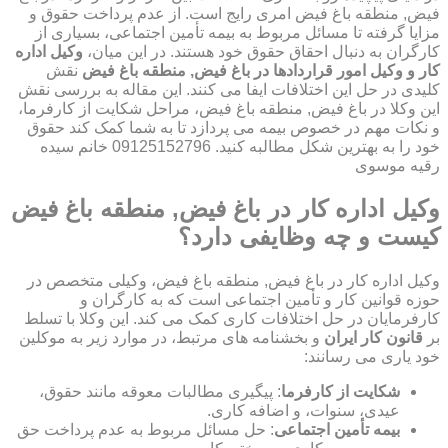
فیض, منطقه باغ فیض امری رایج است. از عدم پرداخت حقوق و
مزایا گرفته تا مسائل مربوط به بیمه تأمین اجتماعی، بسیاری از
کارگران به دنبال احقاق حقوق خود هستند. در این میان،
وکیل اداره
کار و وکیل امور قراردادها در باغ فیض, منطقه باغ فیض
نقش
کلیدی در حل این اختلافات ایفا می کنند. این مقاله به بررسی نقش
این وکلا در باغ فیض, منطقه باغ فیض، مراحل شکایت از کارفرما،
و نکات مهم در خصوص بیمه می پردازد تا به شما کمک کند حقوق
خود را به بهترین شکل مطالبه کنید. 09125152796 خانم سیده
رقیه موسوی
وکیل اداره کار در باغ فیض, منطقه باغ فیض
کیست و چه وظایفی دارد؟
وکیل اداره کار در باغ فیض, منطقه باغ فیض، وکیلی متخصص در
حوزه قوانین کار و تأمین اجتماعی است که به کارگران و
کارفرمایان در حل اختلافات کاری کمک می کند. این وکلا با تسلط
بر
قانون کار ایران
و بخشنامه های مرتبط، در موارد زیر به موکلین
خود یاری می رسانند:
شکایت از کارفرما
: پیگیری مطالبات معوقه مانند حقوق،
عیدی، سنوات، و اضافه کاری.
بیمه تأمین اجتماعی
: حل مسائل مربوط به عدم پرداخت حق