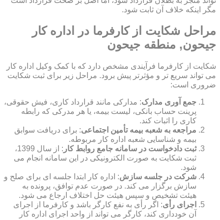
تواند منجر به بطلان قرارداد شود، اما اصل بر صحت قرارداد است
مگر اینکه خلاف آن ثابت شود.
مراحل شکایت از کارفرما در اداره کار
جیحون, منطقه جیحون
شکایت از کارفرما فرآیندی مشخص دارد که با کمک وکیل اداره کار
می تواند سریع تر و مؤثرتر پیش برود. مراحل زیر برای ثبت شکایت
ضروری است:
جمع آوری مدارک
: مدارکی مانند قرارداد کاری، فیش حقوقی،
پرینت حساب بانکی، لیست بیمه، یا هر مدرکی که رابطه
کاری را اثبات کند.
مراجعه به شعبه بیمه تأمین اجتماعی
: برای دریافت سوابق
بیمه و شناسایی شعبه اداره کار مربوطه.
ثبت دادخواست در سامانه جامع روابط کار
: از سال 1399،
ثبت شکایت به صورت الکترونیکی در این سامانه انجام می
شود.
شرکت در جلسه سازش
: اداره کار ابتدا جلسه ای برای صلح و
سازش برگزار می کند. در صورت عدم توافق، پرونده به
هیئت تشخیص و سپس هیئت حل اختلاف ارجاع می شود.
اجرای رأی
: اگر رأی به نفع کارگر باشد و کارفرما از اجرای
آن خودداری کند، کارگر می تواند از واحد اجرای اداره کار