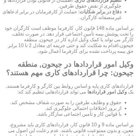
تنظیم قراردادهای کاری
: اطمینان از قانونی بودن قراردادها و
جلوگیری از نقض حقوق طرفین.
دفاع در برابر شکایات
: حمایت از کارفرمایان در برابر ادعاهای
غیرمنصفانه کارگران.
بر اساس ماده 148 قانون کار، کارفرما موظف است کارگران خود
را تحت پوشش بیمه تأمین اجتماعی قرار دهد. در صورت تخلف،
کارگر می تواند با کمک وکیل اداره کار در جیحون, منطقه
جیحون،اقدام به شکایت کند و حتی جریمه ای معادل 2 تا 10 برابر
حق بیمه پرداخت نشده برای کارفرما اعمال شود.
وکیل امور قراردادها در جیحون, منطقه
جیحون: چرا قراردادهای کاری مهم هستند؟
قراردادهای کاری پایه و اساس روابط بین کارگر و کارفرما هستند.
یک
وکیل امور قراردادها
می تواند قراردادهایی تنظیم کند که:
حقوق و وظایف طرفین را به صورت شفاف مشخص کند.
از بروز اختلافات احتمالی جلوگیری کند.
با قوانین کار و تأمین اجتماعی سازگار باشد.
بر اساس ماده 9 و 10 قانون کار، قراردادهای کاری باید مشروع،
معین، و بدون ممنوعیت قانونی باشند. عدم رعایت این اصول می