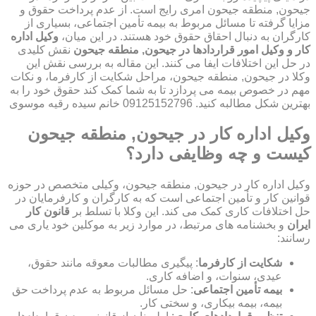
جیحون, منطقه جیحون امری رایج است. از عدم پرداخت حقوق و
مزایا گرفته تا مسائل مربوط به بیمه تأمین اجتماعی، بسیاری از
کارگران به دنبال احقاق حقوق خود هستند. در این میان،
وکیل اداره
کار و وکیل امور قراردادها در جیحون, منطقه جیحون
نقش کلیدی
در حل این اختلافات ایفا می کنند. این مقاله به بررسی نقش این
وکلا در جیحون, منطقه جیحون، مراحل شکایت از کارفرما، و نکات
مهم در خصوص بیمه می پردازد تا به شما کمک کند حقوق خود را به
بهترین شکل مطالبه کنید. 09125152796 خانم سیده رقیه موسوی
وکیل اداره کار در جیحون, منطقه جیحون
کیست و چه وظایفی دارد؟
وکیل اداره کار در جیحون, منطقه جیحون، وکیلی متخصص در حوزه
قوانین کار و تأمین اجتماعی است که به کارگران و کارفرمایان در
حل اختلافات کاری کمک می کند. این وکلا با تسلط بر
قانون کار
ایران
و بخشنامه های مرتبط، در موارد زیر به موکلین خود یاری می
رسانند:
شکایت از کارفرما
: پیگیری مطالبات معوقه مانند حقوق،
عیدی، سنوات، و اضافه کاری.
بیمه تأمین اجتماعی
: حل مسائل مربوط به عدم پرداخت حق
بیمه، بیمه بیکاری، و سختی کار.