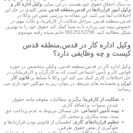
به دنبال احقاق حقوق خود هستند. در این میان،
وکیل اداره کار و
وکیل امور قراردادها در قدس,منطقه قدس
نقش کلیدی در حل این
اختلافات ایفا می کنند. این مقاله به بررسی نقش این وکلا در
قدس,منطقه قدس، مراحل شکایت از کارفرما، و نکات مهم در
خصوص بیمه می پردازد تا به شما کمک کند حقوق خود را به بهترین
شکل مطالبه کنید. 09125152796 خانم سیده رقیه موسوی
وکیل اداره کار در قدس,منطقه قدس
کیست و چه وظایفی دارد؟
وکیل اداره کار در قدس,منطقه قدس، وکیلی متخصص در حوزه
قوانین کار و تأمین اجتماعی است که به کارگران و کارفرمایان در
حل اختلافات کاری کمک می کند. این وکلا با تسلط بر
قانون کار
ایران
و بخشنامه های مرتبط، در موارد زیر به موکلین خود یاری می
رسانند:
شکایت از کارفرما
: پیگیری مطالبات معوقه مانند حقوق،
عیدی، سنوات، و اضافه کاری.
بیمه تأمین اجتماعی
: حل مسائل مربوط به عدم پرداخت حق
بیمه، بیمه بیکاری، و سختی کار.
تنظیم قراردادهای کاری
: اطمینان از قانونی بودن قراردادها و
جلوگیری از نقض حقوق طرفین.