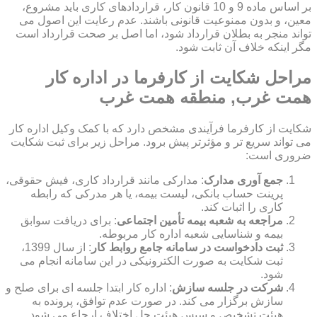
بر اساس ماده 9 و 10 قانون کار، قراردادهای کاری باید مشروع،
معین، و بدون ممنوعیت قانونی باشند. عدم رعایت این اصول می
تواند منجر به بطلان قرارداد شود، اما اصل بر صحت قرارداد است
مگر اینکه خلاف آن ثابت شود.
مراحل شکایت از کارفرما در اداره کار
همت غرب, منطقه همت غرب
شکایت از کارفرما فرآیندی مشخص دارد که با کمک وکیل اداره کار
می تواند سریع تر و مؤثرتر پیش برود. مراحل زیر برای ثبت شکایت
ضروری است:
جمع آوری مدارک
: مدارکی مانند قرارداد کاری، فیش حقوقی،
پرینت حساب بانکی، لیست بیمه، یا هر مدرکی که رابطه
کاری را اثبات کند.
مراجعه به شعبه بیمه تأمین اجتماعی
: برای دریافت سوابق
بیمه و شناسایی شعبه اداره کار مربوطه.
ثبت دادخواست در سامانه جامع روابط کار
: از سال 1399،
ثبت شکایت به صورت الکترونیکی در این سامانه انجام می
شود.
شرکت در جلسه سازش
: اداره کار ابتدا جلسه ای برای صلح و
سازش برگزار می کند. در صورت عدم توافق، پرونده به
هیئت تشخیص و سپس هیئت حل اختلاف ارجاع می شود.