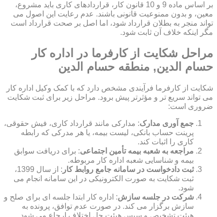
بر اساس ماده 9 و 10 قانون کار، قراردادهای کاری باید مشروع،
معین، و بدون ممنوعیت قانونی باشند. عدم رعایت این اصول می
تواند منجر به بطلان قرارداد شود، اما اصل بر صحت قرارداد است
مگر اینکه خلاف آن ثابت شود.
مراحل شکایت از کارفرما در اداره کار
حسام الدین, منطقه حسام الدین
شکایت از کارفرما فرآیندی مشخص دارد که با کمک وکیل اداره کار
می تواند سریع تر و مؤثرتر پیش برود. مراحل زیر برای ثبت شکایت
ضروری است:
جمع آوری مدارک
: مدارکی مانند قرارداد کاری، فیش حقوقی،
پرینت حساب بانکی، لیست بیمه، یا هر مدرکی که رابطه
کاری را اثبات کند.
مراجعه به شعبه بیمه تأمین اجتماعی
: برای دریافت سوابق
بیمه و شناسایی شعبه اداره کار مربوطه.
ثبت دادخواست در سامانه جامع روابط کار
: از سال 1399،
ثبت شکایت به صورت الکترونیکی در این سامانه انجام می
شود.
شرکت در جلسه سازش
: اداره کار ابتدا جلسه ای برای صلح و
سازش برگزار می کند. در صورت عدم توافق، پرونده به
هیئت تشخیص و سپس هیئت حل اختلاف ارجاع می شود.