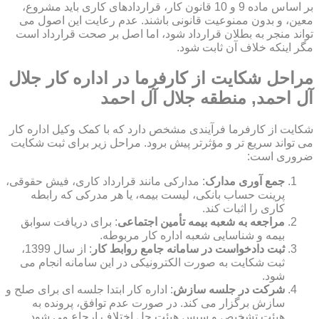
بر اساس ماده 9 و 10 قانون کار، قراردادهای کاری باید مشروع،
معین، و بدون ممنوعیت قانونی باشند. عدم رعایت این اصول می
تواند منجر به بطلان قرارداد شود، اما اصل بر صحت قرارداد است
مگر اینکه خلاف آن ثابت شود.
مراحل شکایت از کارفرما در اداره کار جلال
آل احمد, منطقه جلال آل احمد
شکایت از کارفرما فرآیندی مشخص دارد که با کمک وکیل اداره کار
می تواند سریع تر و مؤثرتر پیش برود. مراحل زیر برای ثبت شکایت
ضروری است:
جمع آوری مدارک
: مدارکی مانند قرارداد کاری، فیش حقوقی،
پرینت حساب بانکی، لیست بیمه، یا هر مدرکی که رابطه
کاری را اثبات کند.
مراجعه به شعبه بیمه تأمین اجتماعی
: برای دریافت سوابق
بیمه و شناسایی شعبه اداره کار مربوطه.
ثبت دادخواست در سامانه جامع روابط کار
: از سال 1399،
ثبت شکایت به صورت الکترونیکی در این سامانه انجام می
شود.
شرکت در جلسه سازش
: اداره کار ابتدا جلسه ای برای صلح و
سازش برگزار می کند. در صورت عدم توافق، پرونده به
هیئت تشخیص و سپس هیئت حل اختلاف ارجاع می شود.