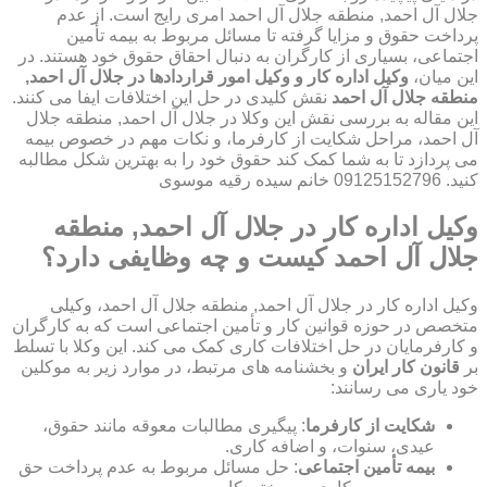
جلال آل احمد, منطقه جلال آل احمد امری رایج است. از عدم
پرداخت حقوق و مزایا گرفته تا مسائل مربوط به بیمه تأمین
اجتماعی، بسیاری از کارگران به دنبال احقاق حقوق خود هستند. در
این میان،
وکیل اداره کار و وکیل امور قراردادها در جلال آل احمد,
منطقه جلال آل احمد
نقش کلیدی در حل این اختلافات ایفا می کنند.
این مقاله به بررسی نقش این وکلا در جلال آل احمد, منطقه جلال
آل احمد، مراحل شکایت از کارفرما، و نکات مهم در خصوص بیمه
می پردازد تا به شما کمک کند حقوق خود را به بهترین شکل مطالبه
کنید. 09125152796 خانم سیده رقیه موسوی
وکیل اداره کار در جلال آل احمد, منطقه
جلال آل احمد کیست و چه وظایفی دارد؟
وکیل اداره کار در جلال آل احمد, منطقه جلال آل احمد، وکیلی
متخصص در حوزه قوانین کار و تأمین اجتماعی است که به کارگران
و کارفرمایان در حل اختلافات کاری کمک می کند. این وکلا با تسلط
بر
قانون کار ایران
و بخشنامه های مرتبط، در موارد زیر به موکلین
خود یاری می رسانند:
شکایت از کارفرما
: پیگیری مطالبات معوقه مانند حقوق،
عیدی، سنوات، و اضافه کاری.
بیمه تأمین اجتماعی
: حل مسائل مربوط به عدم پرداخت حق