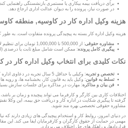
برای دریافت بیمه بیکاری یا مستمری بازنشستگی راهنمایی کند.
در صورت نیاز، پرونده را به دیوان عدالت اداری ارجاع دهد.
هزینه وکیل اداره کار در کاوسیه, منطقه کاوس
هزینه وکیل اداره کار بسته به پیچیدگی پرونده متفاوت است. به طور ک
مشاوره حقوقی
: از 500,000 تا 1,000,000 تومان برای تنظیم لایحه.
پیگیری کامل پرونده
: ممکن است شامل مبلغ ثابت یا درصدی (10-15%) از مبلغ توافق شده باشد.
نکات کلیدی برای انتخاب وکیل اداره کار در ک
تخصص و تجربه
: وکیلی با حداقل 5 سال تجربه در دعاوی اداره کار انتخاب کنید.
تسلط به قوانین
: وکیل باید به قانون کار، بخشنامه ها، و رویه ه
فن بیان و مذاکره
: مهارت در مذاکره برای جلسات سازش بسیا
اختلافات کاری بین کارگر و کارفرما می تواند پیچیده و زمان بر باشد، 
گرفته تا پیگیری شکایت در اداره کار و دریافت حق بیمه، این وکلا نق
مشاوره حقوقی تخصصی بهره مند شوید.
در دنیای امروز، روابط کار و استخدام پیچیدگی های زیادی دارند که 
مهمی در حمایت از حقوق کارگران و کارفرمایان ایفا می کند. این مقا
قراردادها، و راهکارهای حل اختلاف می پردازد.