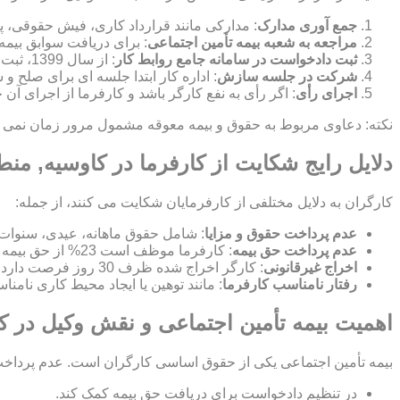
جمع آوری مدارک
: مدارکی مانند قرارداد کاری، فیش حقوقی، پ
مراجعه به شعبه بیمه تأمین اجتماعی
: برای دریافت سوابق بیمه
ثبت دادخواست در سامانه جامع روابط کار
: از سال 1399، ثبت شکایت به صورت الکترونیکی در این سامانه انجام می شود.
شرکت در جلسه سازش
: اداره کار ابتدا جلسه ای برای صلح
اجرای رأی
: اگر رأی به نفع کارگر باشد و کارفرما از اجرای آن
نکته: دعاوی مربوط به حقوق و بیمه معوقه مشمول مرور زمان نمی شون
دلایل رایج شکایت از کارفرما در کاوسیه, منط
کارگران به دلایل مختلفی از کارفرمایان شکایت می کنند، از جمله:
عدم پرداخت حقوق و مزایا
: شامل حقوق ماهانه، عیدی، سنوات
عدم پرداخت حق بیمه
: کارفرما موظف است 23% از حق بیمه را پرداخت کند و 7% از حقوق کارگر کسر می شود.
اخراج غیرقانونی
: کارگر اخراج شده ظرف 30 روز فرصت دارد برای بازگشت به کار یا دریافت بیمه بیکاری شکایت کند.
رفتار نامناسب کارفرما
: مانند توهین یا ایجاد محیط کاری نامن
اهمیت بیمه تأمین اجتماعی و نقش وکیل در ک
بیمه تأمین اجتماعی یکی از حقوق اساسی کارگران است. عدم پرداخت ح
در تنظیم دادخواست برای دریافت حق بیمه کمک کند.