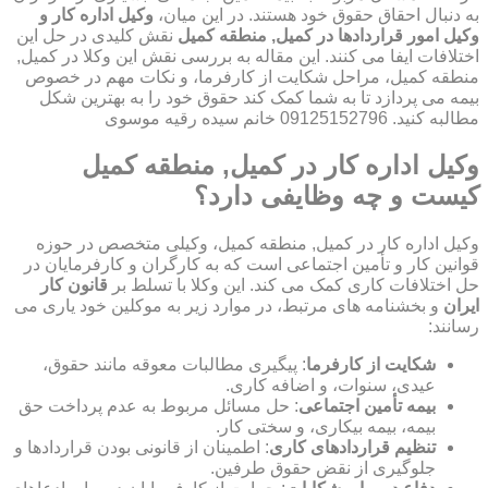
به دنبال احقاق حقوق خود هستند. در این میان،
وکیل اداره کار و
وکیل امور قراردادها در کمیل, منطقه کمیل
نقش کلیدی در حل این
اختلافات ایفا می کنند. این مقاله به بررسی نقش این وکلا در کمیل,
منطقه کمیل، مراحل شکایت از کارفرما، و نکات مهم در خصوص
بیمه می پردازد تا به شما کمک کند حقوق خود را به بهترین شکل
مطالبه کنید. 09125152796 خانم سیده رقیه موسوی
وکیل اداره کار در کمیل, منطقه کمیل
کیست و چه وظایفی دارد؟
وکیل اداره کار در کمیل, منطقه کمیل، وکیلی متخصص در حوزه
قوانین کار و تأمین اجتماعی است که به کارگران و کارفرمایان در
حل اختلافات کاری کمک می کند. این وکلا با تسلط بر
قانون کار
ایران
و بخشنامه های مرتبط، در موارد زیر به موکلین خود یاری می
رسانند:
شکایت از کارفرما
: پیگیری مطالبات معوقه مانند حقوق،
عیدی، سنوات، و اضافه کاری.
بیمه تأمین اجتماعی
: حل مسائل مربوط به عدم پرداخت حق
بیمه، بیمه بیکاری، و سختی کار.
تنظیم قراردادهای کاری
: اطمینان از قانونی بودن قراردادها و
جلوگیری از نقض حقوق طرفین.