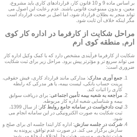
بر اساس ماده 9 و 10 قانون کار، قراردادهای کاری باید مشروع،
معین، و بدون ممنوعیت قانونی باشند. عدم رعایت این اصول می
تواند منجر به بطلان قرارداد شود، اما اصل بر صحت قرارداد است
مگر اینکه خلاف آن ثابت شود.
مراحل شکایت از کارفرما در اداره کار کوی
ارم, منطقه کوی ارم
شکایت از کارفرما فرآیندی مشخص دارد که با کمک وکیل اداره کار
می تواند سریع تر و مؤثرتر پیش برود. مراحل زیر برای ثبت شکایت
ضروری است:
جمع آوری مدارک
: مدارکی مانند قرارداد کاری، فیش حقوقی،
پرینت حساب بانکی، لیست بیمه، یا هر مدرکی که رابطه
کاری را اثبات کند.
مراجعه به شعبه بیمه تأمین اجتماعی
: برای دریافت سوابق
بیمه و شناسایی شعبه اداره کار مربوطه.
ثبت دادخواست در سامانه جامع روابط کار
: از سال 1399،
ثبت شکایت به صورت الکترونیکی در این سامانه انجام می
شود.
شرکت در جلسه سازش
: اداره کار ابتدا جلسه ای برای صلح و
سازش برگزار می کند. در صورت عدم توافق، پرونده به
هیئت تشخیص و سپس هیئت حل اختلاف ارجاع می شود.