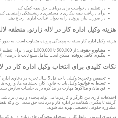
در تنظیم دادخواست برای دریافت حق بیمه کمک کند.
برای دریافت بیمه بیکاری یا مستمری بازنشستگی راهنمایی کند.
در صورت نیاز، پرونده را به دیوان عدالت اداری ارجاع دهد.
هزینه وکیل اداره کار در لاله زارنو, منطقه لاله
هزینه وکیل اداره کار بسته به پیچیدگی پرونده متفاوت است. به طور ک
مشاوره حقوقی
: از 500,000 تا 1,000,000 تومان برای تنظیم لایحه.
پیگیری کامل پرونده
: ممکن است شامل مبلغ ثابت یا درصدی (10-15%) از مبلغ توافق شده باشد.
نکات کلیدی برای انتخاب وکیل اداره کار در لال
تخصص و تجربه
: وکیلی با حداقل 5 سال تجربه در دعاوی اداره کار انتخاب کنید.
تسلط به قوانین
: وکیل باید به قانون کار، بخشنامه ها، و رویه ه
فن بیان و مذاکره
: مهارت در مذاکره برای جلسات سازش بسیا
اختلافات کاری بین کارگر و کارفرما می تواند پیچیده و زمان بر باشد، 
گرفته تا پیگیری شکایت در اداره کار و دریافت حق بیمه، این وکلا نق
مشاوره حقوقی تخصصی بهره مند شوید.
در دنیای امروز، روابط کار و استخدام پیچیدگی های زیادی دارند که 