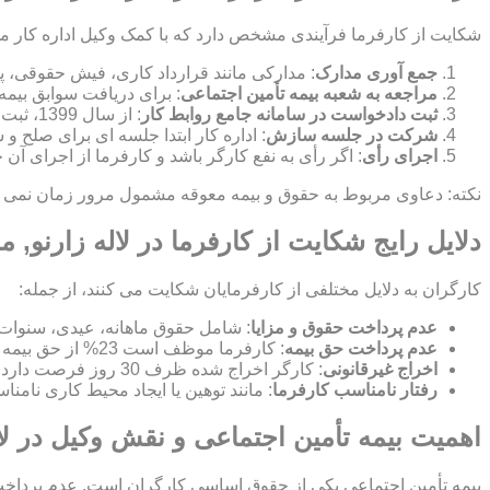
شکایت از کارفرما فرآیندی مشخص دارد که با کمک وکیل اداره کار م
جمع آوری مدارک
: مدارکی مانند قرارداد کاری، فیش حقوقی، پ
مراجعه به شعبه بیمه تأمین اجتماعی
: برای دریافت سوابق بیمه
ثبت دادخواست در سامانه جامع روابط کار
: از سال 1399، ثبت شکایت به صورت الکترونیکی در این سامانه انجام می شود.
شرکت در جلسه سازش
: اداره کار ابتدا جلسه ای برای صلح
اجرای رأی
: اگر رأی به نفع کارگر باشد و کارفرما از اجرای آن
نکته: دعاوی مربوط به حقوق و بیمه معوقه مشمول مرور زمان نمی شون
دلایل رایج شکایت از کارفرما در لاله زارنو, من
کارگران به دلایل مختلفی از کارفرمایان شکایت می کنند، از جمله:
عدم پرداخت حقوق و مزایا
: شامل حقوق ماهانه، عیدی، سنوات
عدم پرداخت حق بیمه
: کارفرما موظف است 23% از حق بیمه را پرداخت کند و 7% از حقوق کارگر کسر می شود.
اخراج غیرقانونی
: کارگر اخراج شده ظرف 30 روز فرصت دارد برای بازگشت به کار یا دریافت بیمه بیکاری شکایت کند.
رفتار نامناسب کارفرما
: مانند توهین یا ایجاد محیط کاری نامن
اهمیت بیمه تأمین اجتماعی و نقش وکیل در لاله
بیمه تأمین اجتماعی یکی از حقوق اساسی کارگران است. عدم پرداخت ح