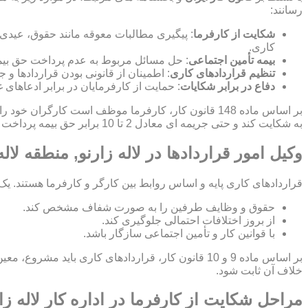
رسانند:
شکایت از کارفرما
: پیگیری مطالبات معوقه مانند حقوق، عیدی
کاری.
بیمه تأمین اجتماعی
: حل مسائل مربوط به عدم پرداخت حق بیمه
تنظیم قراردادهای کاری
: اطمینان از قانونی بودن قراردادها 
دفاع در برابر شکایات
: حمایت از کارفرمایان در برابر ادعاهای 
بر اساس ماده 148 قانون کار، کارفرما موظف است کارگر
به شکایت کند و حتی جریمه ای معادل 2 تا 10 برابر حق بیمه پرداخت نشده برای کارفرما اعمال شود.
وکیل امور قراردادها در لاله زارنو, منطقه لا
قراردادهای کاری پایه و اساس روابط بین کارگر و کارفرما هستند. یک
حقوق و وظایف طرفین را به صورت شفاف مشخص کند.
از بروز اختلافات احتمالی جلوگیری کند.
با قوانین کار و تأمین اجتماعی سازگار باشد.
بر اساس ماده 9 و 10 قانون کار، قراردادهای کاری ب
خلاف آن ثابت شود.
مراحل شکایت از کارفرما در اداره کار لاله زار