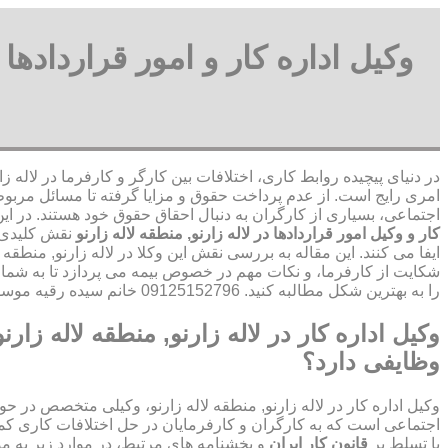
وکیل اداره کار و امور قراردادها 
در دنیای پیچیده روابط کاری، اختلافات بین کارگر و کارفرما در لاله زار
امری رایج است. از عدم پرداخت حقوق و مزایا گرفته تا مسائل مربوط 
اجتماعی، بسیاری از کارگران به دنبال احقاق حقوق خود هستند. در ای
کار و وکیل امور قراردادها در لاله زارنو, منطقه لاله زارنو
نقش کلیدی د
ایفا می کنند. این مقاله به بررسی نقش این وکلا در لاله زارنو, منطقه 
شکایت از کارفرما، و نکات مهم در خصوص بیمه می پردازد تا به شما
را به بهترین شکل مطالبه کنید. 09125152796 خانم سیده رقیه موسوی
وکیل اداره کار در لاله زارنو, منطقه لاله زار
وظایفی دارد؟
وکیل اداره کار در لاله زارنو, منطقه لاله زارنو، وکیلی متخصص در حوز
اجتماعی است که به کارگران و کارفرمایان در حل اختلافات کاری کمک
با تسلط بر
قانون کار ایران
و بخشنامه های مرتبط، در موارد زیر به م