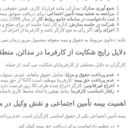
جمع آوری مدارک
: مدارکی مانند قرارداد کاری، فیش حقوقی، پ
مراجعه به شعبه بیمه تأمین اجتماعی
: برای دریافت سوابق بیمه
ثبت دادخواست در سامانه جامع روابط کار
: از سال 1399، ثبت شکایت به صورت الکترونیکی در این سامانه انجام می شود.
شرکت در جلسه سازش
: اداره کار ابتدا جلسه ای برای صلح
اجرای رأی
: اگر رأی به نفع کارگر باشد و کارفرما از اجرای آن
نکته: دعاوی مربوط به حقوق و بیمه معوقه مشمول مرور زمان نمی شون
دلایل رایج شکایت از کارفرما در مدائن, منطق
کارگران به دلایل مختلفی از کارفرمایان شکایت می کنند، از جمله:
عدم پرداخت حقوق و مزایا
: شامل حقوق ماهانه، عیدی، سنوات
عدم پرداخت حق بیمه
: کارفرما موظف است 23% از حق بیمه را پرداخت کند و 7% از حقوق کارگر کسر می شود.
اخراج غیرقانونی
: کارگر اخراج شده ظرف 30 روز فرصت دارد برای بازگشت به کار یا دریافت بیمه بیکاری شکایت کند.
رفتار نامناسب کارفرما
: مانند توهین یا ایجاد محیط کاری نامن
اهمیت بیمه تأمین اجتماعی و نقش وکیل در م
بیمه تأمین اجتماعی یکی از حقوق اساسی کارگران است. عدم پرداخت ح
در تنظیم دادخواست برای دریافت حق بیمه کمک کند.