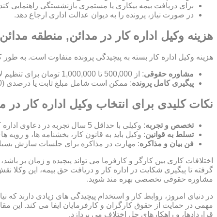
برای دریافت بیمه بیکاری یا مستمری بازنشستگی راهنمایی کند.
در صورت نیاز، پرونده را به دیوان عدالت اداری ارجاع دهد.
هزینه وکیل اداره کار در مدائن, منطقه مدائن
هزینه وکیل اداره کار بسته به پیچیدگی پرونده متفاوت است. به طور ک
مشاوره حقوقی
: از 500,000 تا 1,000,000 تومان برای تنظیم لایحه.
پیگیری کامل پرونده
: ممکن است شامل مبلغ ثابت یا درصدی (10-15%) از مبلغ توافق شده باشد.
نکات کلیدی برای انتخاب وکیل اداره کار در م
تخصص و تجربه
: وکیلی با حداقل 5 سال تجربه در دعاوی اداره کار انتخاب کنید.
تسلط به قوانین
: وکیل باید به قانون کار، بخشنامه ها، و رویه ه
فن بیان و مذاکره
: مهارت در مذاکره برای جلسات سازش بسیا
اختلافات کاری بین کارگر و کارفرما می تواند پیچیده و زمان بر باشد، 
گرفته تا پیگیری شکایت در اداره کار و دریافت حق بیمه، این وکلا نق
مشاوره حقوقی تخصصی بهره مند شوید.
در دنیای امروز، روابط کار و استخدام پیچیدگی های زیادی دارند که 
مهمی در حمایت از حقوق کارگران و کارفرمایان ایفا می کند. این مقا
قراردادها، و راهکارهای حل اختلاف می پردازد.