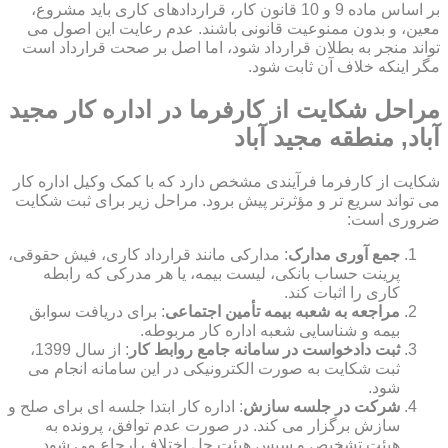
بر اساس ماده 9 و 10 قانون کار، قراردادهای کاری باید مشروع،
معین، و بدون ممنوعیت قانونی باشند. عدم رعایت این اصول می
تواند منجر به بطلان قرارداد شود، اما اصل بر صحت قرارداد است
مگر اینکه خلاف آن ثابت شود.
مراحل شکایت از کارفرما در اداره کار مجید
آباد, منطقه مجید آباد
شکایت از کارفرما فرآیندی مشخص دارد که با کمک وکیل اداره کار
می تواند سریع تر و مؤثرتر پیش برود. مراحل زیر برای ثبت شکایت
ضروری است:
جمع آوری مدارک
: مدارکی مانند قرارداد کاری، فیش حقوقی،
پرینت حساب بانکی، لیست بیمه، یا هر مدرکی که رابطه
کاری را اثبات کند.
مراجعه به شعبه بیمه تأمین اجتماعی
: برای دریافت سوابق
بیمه و شناسایی شعبه اداره کار مربوطه.
ثبت دادخواست در سامانه جامع روابط کار
: از سال 1399،
ثبت شکایت به صورت الکترونیکی در این سامانه انجام می
شود.
شرکت در جلسه سازش
: اداره کار ابتدا جلسه ای برای صلح و
سازش برگزار می کند. در صورت عدم توافق، پرونده به
هیئت تشخیص و سپس هیئت حل اختلاف ارجاع می شود.