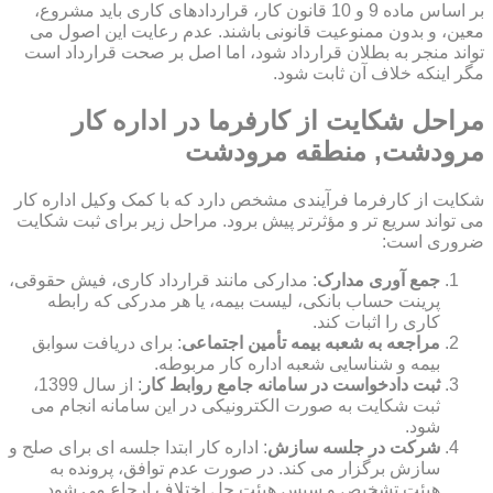
بر اساس ماده 9 و 10 قانون کار، قراردادهای کاری باید مشروع،
معین، و بدون ممنوعیت قانونی باشند. عدم رعایت این اصول می
تواند منجر به بطلان قرارداد شود، اما اصل بر صحت قرارداد است
مگر اینکه خلاف آن ثابت شود.
مراحل شکایت از کارفرما در اداره کار
مرودشت, منطقه مرودشت
شکایت از کارفرما فرآیندی مشخص دارد که با کمک وکیل اداره کار
می تواند سریع تر و مؤثرتر پیش برود. مراحل زیر برای ثبت شکایت
ضروری است:
جمع آوری مدارک
: مدارکی مانند قرارداد کاری، فیش حقوقی،
پرینت حساب بانکی، لیست بیمه، یا هر مدرکی که رابطه
کاری را اثبات کند.
مراجعه به شعبه بیمه تأمین اجتماعی
: برای دریافت سوابق
بیمه و شناسایی شعبه اداره کار مربوطه.
ثبت دادخواست در سامانه جامع روابط کار
: از سال 1399،
ثبت شکایت به صورت الکترونیکی در این سامانه انجام می
شود.
شرکت در جلسه سازش
: اداره کار ابتدا جلسه ای برای صلح و
سازش برگزار می کند. در صورت عدم توافق، پرونده به
هیئت تشخیص و سپس هیئت حل اختلاف ارجاع می شود.