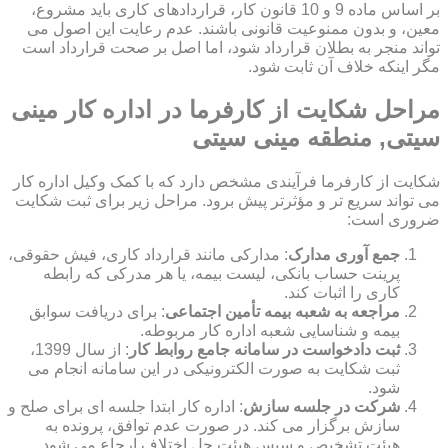
بر اساس ماده 9 و 10 قانون کار، قراردادهای کاری باید مشروع،
معین، و بدون ممنوعیت قانونی باشند. عدم رعایت این اصول می
تواند منجر به بطلان قرارداد شود، اما اصل بر صحت قرارداد است
مگر اینکه خلاف آن ثابت شود.
مراحل شکایت از کارفرما در اداره کار مینی
سیتی, منطقه مینی سیتی
شکایت از کارفرما فرآیندی مشخص دارد که با کمک وکیل اداره کار
می تواند سریع تر و مؤثرتر پیش برود. مراحل زیر برای ثبت شکایت
ضروری است:
جمع آوری مدارک
: مدارکی مانند قرارداد کاری، فیش حقوقی،
پرینت حساب بانکی، لیست بیمه، یا هر مدرکی که رابطه
کاری را اثبات کند.
مراجعه به شعبه بیمه تأمین اجتماعی
: برای دریافت سوابق
بیمه و شناسایی شعبه اداره کار مربوطه.
ثبت دادخواست در سامانه جامع روابط کار
: از سال 1399،
ثبت شکایت به صورت الکترونیکی در این سامانه انجام می
شود.
شرکت در جلسه سازش
: اداره کار ابتدا جلسه ای برای صلح و
سازش برگزار می کند. در صورت عدم توافق، پرونده به
هیئت تشخیص و سپس هیئت حل اختلاف ارجاع می شود.