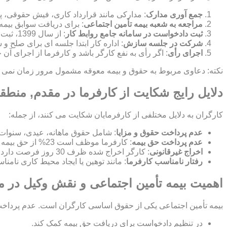
جمع آوری مدارک
: مدارکی مانند قرارداد کاری، فیش حقوقی، پ
مراجعه به شعبه بیمه تأمین اجتماعی
: برای دریافت سوابق بیمه
ثبت دادخواست در سامانه جامع روابط کار
: از سال 1399، ثبت شکایت به صورت الکترونیکی در این سامانه انجام می شود.
شرکت در جلسه سازش
: اداره کار ابتدا جلسه ای برای صلح
اجرای رأی
: اگر رأی به نفع کارگر باشد و کارفرما از اجرای آن
نکته: دعاوی مربوط به حقوق و بیمه معوقه مشمول مرور زمان نمی شون
دلایل رایج شکایت از کارفرما در مقدم, منطق
کارگران به دلایل مختلفی از کارفرمایان شکایت می کنند، از جمله:
عدم پرداخت حقوق و مزایا
: شامل حقوق ماهانه، عیدی، سنوات
عدم پرداخت حق بیمه
: کارفرما موظف است 23% از حق بیمه را پرداخت کند و 7% از حقوق کارگر کسر می شود.
اخراج غیرقانونی
: کارگر اخراج شده ظرف 30 روز فرصت دارد برای بازگشت به کار یا دریافت بیمه بیکاری شکایت کند.
رفتار نامناسب کارفرما
: مانند توهین یا ایجاد محیط کاری نامن
اهمیت بیمه تأمین اجتماعی و نقش وکیل در 
بیمه تأمین اجتماعی یکی از حقوق اساسی کارگران است. عدم پرداخت ح
در تنظیم دادخواست برای دریافت حق بیمه کمک کند.