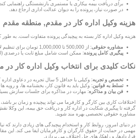
برای دریافت بیمه بیکاری یا مستمری بازنشستگی راهنمایی کند.
در صورت نیاز، پرونده را به دیوان عدالت اداری ارجاع دهد.
هزینه وکیل اداره کار در مقدم, منطقه مقدم
هزینه وکیل اداره کار بسته به پیچیدگی پرونده متفاوت است. به طور ک
مشاوره حقوقی
: از 500,000 تا 1,000,000 تومان برای تنظیم لایحه.
پیگیری کامل پرونده
: ممکن است شامل مبلغ ثابت یا درصدی (10-15%) از مبلغ توافق شده باشد.
نکات کلیدی برای انتخاب وکیل اداره کار در 
تخصص و تجربه
: وکیلی با حداقل 5 سال تجربه در دعاوی اداره کار انتخاب کنید.
تسلط به قوانین
: وکیل باید به قانون کار، بخشنامه ها، و رویه ه
فن بیان و مذاکره
: مهارت در مذاکره برای جلسات سازش بسیا
اختلافات کاری بین کارگر و کارفرما می تواند پیچیده و زمان بر باشد، 
گرفته تا پیگیری شکایت در اداره کار و دریافت حق بیمه، این وکلا نق
مشاوره حقوقی تخصصی بهره مند شوید.
در دنیای امروز، روابط کار و استخدام پیچیدگی های زیادی دارند که 
مهمی در حمایت از حقوق کارگران و کارفرمایان ایفا می کند. این مقا
قراردادها، و راهکارهای حل اختلاف می پردازد.