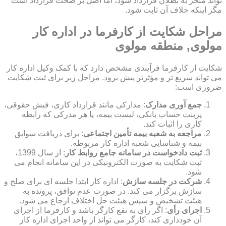
تواند منجر به بطلان قرارداد شود، اما اصل بر صحت قرارداد است
مگر اینکه خلاف آن ثابت شود.
مراحل شکایت از کارفرما در اداره کار
مولوی, منطقه مولوی
شکایت از کارفرما فرآیندی مشخص دارد که با کمک وکیل اداره کار
می تواند سریع تر و مؤثرتر پیش برود. مراحل زیر برای ثبت شکایت
ضروری است:
جمع آوری مدارک
: مدارکی مانند قرارداد کاری، فیش حقوقی،
پرینت حساب بانکی، لیست بیمه، یا هر مدرکی که رابطه
کاری را اثبات کند.
مراجعه به شعبه بیمه تأمین اجتماعی
: برای دریافت سوابق
بیمه و شناسایی شعبه اداره کار مربوطه.
ثبت دادخواست در سامانه جامع روابط کار
: از سال 1399،
ثبت شکایت به صورت الکترونیکی در این سامانه انجام می
شود.
شرکت در جلسه سازش
: اداره کار ابتدا جلسه ای برای صلح و
سازش برگزار می کند. در صورت عدم توافق، پرونده به
هیئت تشخیص و سپس هیئت حل اختلاف ارجاع می شود.
اجرای رأی
: اگر رأی به نفع کارگر باشد و کارفرما از اجرای
آن خودداری کند، کارگر می تواند از واحد اجرای اداره کار