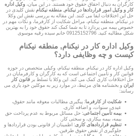
کارگران به دنبال احقاق حقوق خود هستند. در این میان،
وکیل اداره
کار و وکیل امور قراردادها در نیکنام, منطقه نیکنام
نقش کلیدی در
حل این اختلافات ایفا می کنند. این مقاله به بررسی نقش این وکلا
در نیکنام, منطقه نیکنام، مراحل شکایت از کارفرما، و نکات مهم در
خصوص بیمه می پردازد تا به شما کمک کند حقوق خود را به بهترین
شکل مطالبه کنید. 09125152796 خانم سیده رقیه موسوی
وکیل اداره کار در نیکنام, منطقه نیکنام
کیست و چه وظایفی دارد؟
وکیل اداره کار در نیکنام, منطقه نیکنام، وکیلی متخصص در حوزه
قوانین کار و تأمین اجتماعی است که به کارگران و کارفرمایان در
حل اختلافات کاری کمک می کند. این وکلا با تسلط بر
قانون کار
ایران
و بخشنامه های مرتبط، در موارد زیر به موکلین خود یاری می
رسانند:
شکایت از کارفرما
: پیگیری مطالبات معوقه مانند حقوق،
عیدی، سنوات، و اضافه کاری.
بیمه تأمین اجتماعی
: حل مسائل مربوط به عدم پرداخت حق
بیمه، بیمه بیکاری، و سختی کار.
تنظیم قراردادهای کاری
: اطمینان از قانونی بودن قراردادها و
جلوگیری از نقض حقوق طرفین.