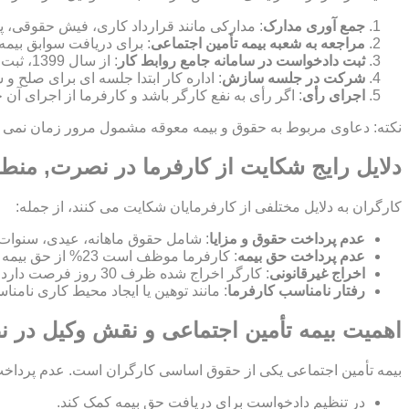
جمع آوری مدارک
: مدارکی مانند قرارداد کاری، فیش حقوقی، پ
مراجعه به شعبه بیمه تأمین اجتماعی
: برای دریافت سوابق بیمه
ثبت دادخواست در سامانه جامع روابط کار
: از سال 1399، ثبت شکایت به صورت الکترونیکی در این سامانه انجام می شود.
شرکت در جلسه سازش
: اداره کار ابتدا جلسه ای برای صلح
اجرای رأی
: اگر رأی به نفع کارگر باشد و کارفرما از اجرای آن
نکته: دعاوی مربوط به حقوق و بیمه معوقه مشمول مرور زمان نمی شون
دلایل رایج شکایت از کارفرما در نصرت, من
کارگران به دلایل مختلفی از کارفرمایان شکایت می کنند، از جمله:
عدم پرداخت حقوق و مزایا
: شامل حقوق ماهانه، عیدی، سنوات
عدم پرداخت حق بیمه
: کارفرما موظف است 23% از حق بیمه را پرداخت کند و 7% از حقوق کارگر کسر می شود.
اخراج غیرقانونی
: کارگر اخراج شده ظرف 30 روز فرصت دارد برای بازگشت به کار یا دریافت بیمه بیکاری شکایت کند.
رفتار نامناسب کارفرما
: مانند توهین یا ایجاد محیط کاری نامن
اهمیت بیمه تأمین اجتماعی و نقش وکیل در
بیمه تأمین اجتماعی یکی از حقوق اساسی کارگران است. عدم پرداخت ح
در تنظیم دادخواست برای دریافت حق بیمه کمک کند.