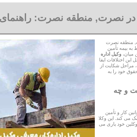
ها در نصرت, منطقه نصرت: راهنمای 
رت, منطقه نصرت
به بیمه تأمین
ن میان،
وکیل اداره
این اختلافات ایفا
، مراحل شکایت از
قوق خود را به
ت و چه
ین کار و تأمین
 می کند. این وکلا
وکلین خود یاری می