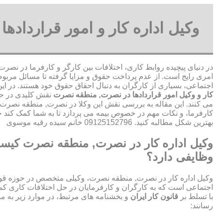
وکیل اداره کار و امور قرارداد
در دنیای پیچیده روابط کاری، اختلافات بین کارگر و کارفرما در نص
امری رایج است. از عدم پرداخت حقوق و مزایا گرفته تا مسائل مربوط 
اجتماعی، بسیاری از کارگران به دنبال احقاق حقوق خود هستند. در ای
کار و وکیل امور قراردادها در نصرت, منطقه نصرت
نقش کلیدی در حل 
می کنند. این مقاله به بررسی نقش این وکلا در نصرت, منطقه نصرت
کارفرما، و نکات مهم در خصوص بیمه می پردازد تا به شما کمک کند ح
بهترین شکل مطالبه کنید. 09125152796 خانم سیده رقیه موسوی
وکیل اداره کار در نصرت, منطقه نصرت کیس
وظایفی دارد؟
وکیل اداره کار در نصرت, منطقه نصرت، وکیلی متخصص در حوزه قوان
اجتماعی است که به کارگران و کارفرمایان در حل اختلافات کاری کمک
با تسلط بر
قانون کار ایران
و بخشنامه های مرتبط، در موارد زیر به م
رسانند: