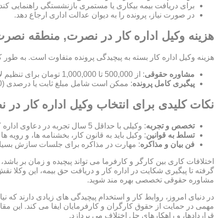
برای دریافت بیمه بیکاری یا مستمری بازنشستگی راهنمایی کند.
در صورت نیاز، پرونده را به دیوان عدالت اداری ارجاع دهد.
هزینه وکیل اداره کار در نصرت, منطقه نصر
هزینه وکیل اداره کار بسته به پیچیدگی پرونده متفاوت است. به طور ک
مشاوره حقوقی
: از 500,000 تا 1,000,000 تومان برای تنظیم لایحه.
پیگیری کامل پرونده
: ممکن است شامل مبلغ ثابت یا درصدی (10-15%) از مبلغ توافق شده باشد.
نکات کلیدی برای انتخاب وکیل اداره کار در
تخصص و تجربه
: وکیلی با حداقل 5 سال تجربه در دعاوی اداره کار انتخاب کنید.
تسلط به قوانین
: وکیل باید به قانون کار، بخشنامه ها، و رویه ه
فن بیان و مذاکره
: مهارت در مذاکره برای جلسات سازش بسیا
اختلافات کاری بین کارگر و کارفرما می تواند پیچیده و زمان بر باشد، 
گرفته تا پیگیری شکایت در اداره کار و دریافت حق بیمه، این وکلا نق
مشاوره حقوقی تخصصی بهره مند شوید.
در دنیای امروز، روابط کار و استخدام پیچیدگی های زیادی دارند که 
مهمی در حمایت از حقوق کارگران و کارفرمایان ایفا می کند. این مقا
قراردادها، و راهکارهای حل اختلاف می پردازد.