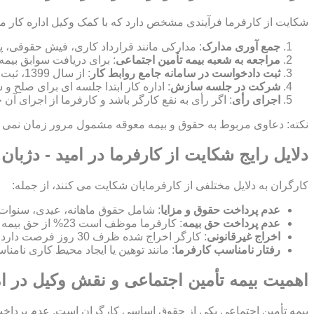
شکایت از کارفرما فرآیندی مشخص دارد که با کمک وکیل اداره کار م
جمع آوری مدارک
: مدارکی مانند قرارداد کاری، فیش حقوقی، پ
مراجعه به شعبه بیمه تأمین اجتماعی
: برای دریافت سوابق بیمه
ثبت دادخواست در سامانه جامع روابط کار
: از سال 1399، ثبت شکایت به صورت الکترونیکی در این سامانه انجام می شود.
شرکت در جلسه سازش
: اداره کار ابتدا جلسه ای برای صلح
اجرای رأی
: اگر رأی به نفع کارگر باشد و کارفرما از اجرای آن
نکته: دعاوی مربوط به حقوق و بیمه معوقه مشمول مرور زمان نمی شون
دلایل رایج شکایت از کارفرما در امید - دژبان,
کارگران به دلایل مختلفی از کارفرمایان شکایت می کنند، از جمله:
عدم پرداخت حقوق و مزایا
: شامل حقوق ماهانه، عیدی، سنوات
عدم پرداخت حق بیمه
: کارفرما موظف است 23% از حق بیمه را پرداخت کند و 7% از حقوق کارگر کسر می شود.
اخراج غیرقانونی
: کارگر اخراج شده ظرف 30 روز فرصت دارد برای بازگشت به کار یا دریافت بیمه بیکاری شکایت کند.
رفتار نامناسب کارفرما
: مانند توهین یا ایجاد محیط کاری نامن
اهمیت بیمه تأمین اجتماعی و نقش وکیل در امی
بیمه تأمین اجتماعی یکی از حقوق اساسی کارگران است. عدم پرداخت ح