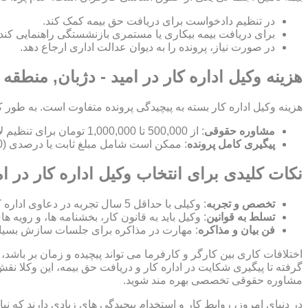
در تنظیم دادخواست برای دریافت حق بیمه کمک کند.
برای دریافت بیمه بیکاری یا مستمری بازنشستگی راهنمایی کند.
در صورت نیاز، پرونده را به دیوان عدالت اداری ارجاع دهد.
هزینه وکیل اداره کار در امید - دژبان, منطقه ا
هزینه وکیل اداره کار بسته به پیچیدگی پرونده متفاوت است. به طور ک
مشاوره حقوقی
: از 500,000 تا 1,000,000 تومان برای تنظیم لایحه.
پیگیری کامل پرونده
: ممکن است شامل مبلغ ثابت یا درصدی (10-15%) از مبلغ توافق شده باشد.
نکات کلیدی برای انتخاب وکیل اداره کار در ام
تخصص و تجربه
: وکیلی با حداقل 5 سال تجربه در دعاوی اداره کار انتخاب کنید.
تسلط به قوانین
: وکیل باید به قانون کار، بخشنامه ها، و رویه ه
فن بیان و مذاکره
: مهارت در مذاکره برای جلسات سازش بسیا
اختلافات کاری بین کارگر و کارفرما می تواند پیچیده و زمان بر باشد، 
گرفته تا پیگیری شکایت در اداره کار و دریافت حق بیمه، این وکلا نق
مشاوره حقوقی تخصصی بهره مند شوید.
در دنیای امروز، روابط کار و استخدام پیچیدگی های زیادی دارند که 