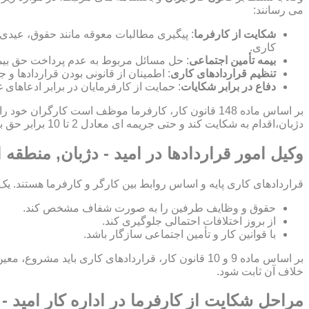
می رسانند:
شکایت از کارفرما
: پیگیری مطالبات معوقه مانند حقوق، عیدی
کاری.
بیمه تأمین اجتماعی
: حل مسائل مربوط به عدم پرداخت حق بیمه
تنظیم قراردادهای کاری
: اطمینان از قانونی بودن قراردادها 
دفاع در برابر شکایات
: حمایت از کارفرمایان در برابر ادعاهای 
بر اساس ماده 148 قانون کار، کارفرما موظف است کارگر
دژبان،اقدام به شکایت کند و حتی جریمه ای معادل 2 تا 10 برابر حق بیمه پرداخت نشده برای کارفرما اعمال شود.
وکیل امور قراردادها در امید - دژبان, منطقه 
قراردادهای کاری پایه و اساس روابط بین کارگر و کارفرما هستند. یک
حقوق و وظایف طرفین را به صورت شفاف مشخص کند.
از بروز اختلافات احتمالی جلوگیری کند.
با قوانین کار و تأمین اجتماعی سازگار باشد.
بر اساس ماده 9 و 10 قانون کار، قراردادهای کاری ب
خلاف آن ثابت شود.
مراحل شکایت از کارفرما در اداره کار امید - 