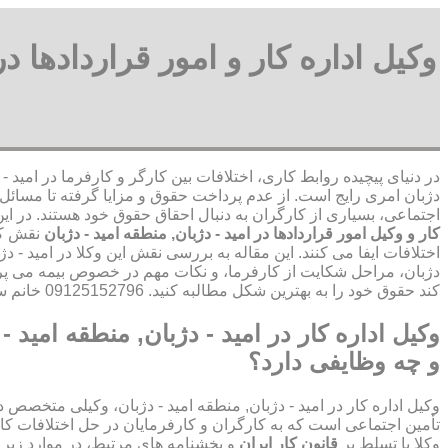
وکیل اداره کار و امور قراردادها د
در دنیای پیچیده روابط کاری، اختلافات بین کارگر و کارفرما در امید - 
دژبان امری رایج است. از عدم پرداخت حقوق و مزایا گرفته تا مسائل 
اجتماعی، بسیاری از کارگران به دنبال احقاق حقوق خود هستند. در ای
کار و وکیل امور قراردادها در امید - دژبان, منطقه امید - دژبان
نقش کل
اختلافات ایفا می کنند. این مقاله به بررسی نقش این وکلا در امید - دژ
دژبان، مراحل شکایت از کارفرما، و نکات مهم در خصوص بیمه می پرد
کند حقوق خود را به بهترین شکل مطالبه کنید. 09125152796 خانم سیده رقیه موسوی
وکیل اداره کار در امید - دژبان, منطقه امید 
و چه وظایفی دارد؟
وکیل اداره کار در امید - دژبان, منطقه امید - دژبان، وکیلی متخصص د
تأمین اجتماعی است که به کارگران و کارفرمایان در حل اختلافات کا
وکلا با تسلط بر
قانون کار ایران
و بخشنامه های مرتبط، در موارد زیر 