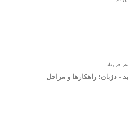
ض قرارداد
د - دژبان: راهکارها و مراحل