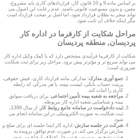
بر اساس ماده 9 و 10 قانون کار، قراردادهای کاری باید مشروع،
معین، و بدون ممنوعیت قانونی باشند. عدم رعایت این اصول می
تواند منجر به بطلان قرارداد شود، اما اصل بر صحت قرارداد است
مگر اینکه خلاف آن ثابت شود.
مراحل شکایت از کارفرما در اداره کار
پردیسان, منطقه پردیسان
شکایت از کارفرما فرآیندی مشخص دارد که با کمک وکیل اداره کار
می تواند سریع تر و مؤثرتر پیش برود. مراحل زیر برای ثبت شکایت
ضروری است:
جمع آوری مدارک
: مدارکی مانند قرارداد کاری، فیش حقوقی،
پرینت حساب بانکی، لیست بیمه، یا هر مدرکی که رابطه
کاری را اثبات کند.
مراجعه به شعبه بیمه تأمین اجتماعی
: برای دریافت سوابق
بیمه و شناسایی شعبه اداره کار مربوطه.
ثبت دادخواست در سامانه جامع روابط کار
: از سال 1399،
ثبت شکایت به صورت الکترونیکی در این سامانه انجام می
شود.
شرکت در جلسه سازش
: اداره کار ابتدا جلسه ای برای صلح و
سازش برگزار می کند. در صورت عدم توافق، پرونده به
هیئت تشخیص و سپس هیئت حل اختلاف ارجاع می شود.