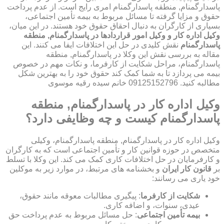
پاسدارگمنام, منطقه پاسدارگمنام امری رایج است. از عدم پرداخت
حقوق و مزایا گرفته تا مسائل مربوط به بیمه تأمین اجتماعی،
بسیاری از کارگران به دنبال احقاق حقوق خود هستند. در این میان،
وکیل اداره کار و وکیل امور قراردادها در پاسدارگمنام, منطقه
پاسدارگمنام
نقش کلیدی در حل این اختلافات ایفا می کنند. این
مقاله به بررسی نقش این وکلا در پاسدارگمنام, منطقه
پاسدارگمنام، مراحل شکایت از کارفرما، و نکات مهم در خصوص
بیمه می پردازد تا به شما کمک کند حقوق خود را به بهترین شکل
مطالبه کنید. 09125152796 خانم سیده رقیه موسوی
وکیل اداره کار در پاسدارگمنام, منطقه
پاسدارگمنام کیست و چه وظایفی دارد؟
وکیل اداره کار در پاسدارگمنام, منطقه پاسدارگمنام، وکیلی
متخصص در حوزه قوانین کار و تأمین اجتماعی است که به کارگران
و کارفرمایان در حل اختلافات کاری کمک می کند. این وکلا با تسلط
بر
قانون کار ایران
و بخشنامه های مرتبط، در موارد زیر به موکلین
خود یاری می رسانند:
شکایت از کارفرما
: پیگیری مطالبات معوقه مانند حقوق،
عیدی، سنوات، و اضافه کاری.
بیمه تأمین اجتماعی
: حل مسائل مربوط به عدم پرداخت حق