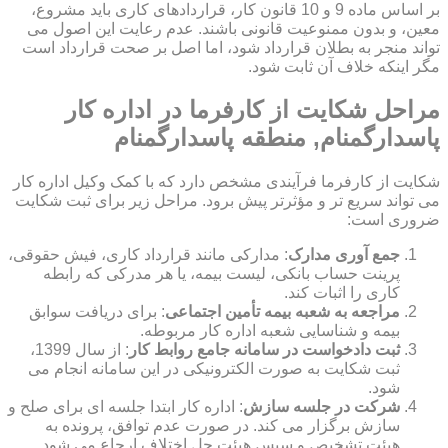
بر اساس ماده 9 و 10 قانون کار، قراردادهای کاری باید مشروع،
معین، و بدون ممنوعیت قانونی باشند. عدم رعایت این اصول می
تواند منجر به بطلان قرارداد شود، اما اصل بر صحت قرارداد است
مگر اینکه خلاف آن ثابت شود.
مراحل شکایت از کارفرما در اداره کار
پاسدارگمنام, منطقه پاسدارگمنام
شکایت از کارفرما فرآیندی مشخص دارد که با کمک وکیل اداره کار
می تواند سریع تر و مؤثرتر پیش برود. مراحل زیر برای ثبت شکایت
ضروری است:
جمع آوری مدارک
: مدارکی مانند قرارداد کاری، فیش حقوقی،
پرینت حساب بانکی، لیست بیمه، یا هر مدرکی که رابطه
کاری را اثبات کند.
مراجعه به شعبه بیمه تأمین اجتماعی
: برای دریافت سوابق
بیمه و شناسایی شعبه اداره کار مربوطه.
ثبت دادخواست در سامانه جامع روابط کار
: از سال 1399،
ثبت شکایت به صورت الکترونیکی در این سامانه انجام می
شود.
شرکت در جلسه سازش
: اداره کار ابتدا جلسه ای برای صلح و
سازش برگزار می کند. در صورت عدم توافق، پرونده به
هیئت تشخیص و سپس هیئت حل اختلاف ارجاع می شود.