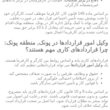
دفاع در برابر شکایات
: حمایت از کارفرمایان در برابر ادعاهای
غیرمنصفانه کارگران.
بر اساس ماده 148 قانون کار، کارفرما موظف است کارگران خود
را تحت پوشش بیمه تأمین اجتماعی قرار دهد. در صورت تخلف،
کارگر می تواند با کمک وکیل اداره کار در پونک, منطقه پونک،اقدام
به شکایت کند و حتی جریمه ای معادل 2 تا 10 برابر حق بیمه
پرداخت نشده برای کارفرما اعمال شود.
وکیل امور قراردادها در پونک, منطقه پونک:
چرا قراردادهای کاری مهم هستند؟
قراردادهای کاری پایه و اساس روابط بین کارگر و کارفرما هستند.
یک
وکیل امور قراردادها
می تواند قراردادهایی تنظیم کند که:
حقوق و وظایف طرفین را به صورت شفاف مشخص کند.
از بروز اختلافات احتمالی جلوگیری کند.
با قوانین کار و تأمین اجتماعی سازگار باشد.
بر اساس ماده 9 و 10 قانون کار، قراردادهای کاری باید مشروع،
معین، و بدون ممنوعیت قانونی باشند. عدم رعایت این اصول می
تواند منجر به بطلان قرارداد شود، اما اصل بر صحت قرارداد است
مگر اینکه خلاف آن ثابت شود.