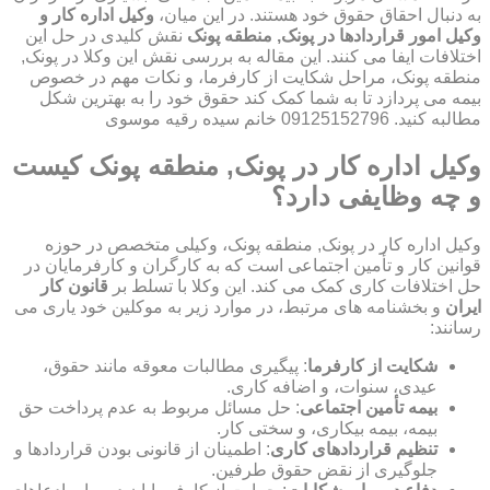
به دنبال احقاق حقوق خود هستند. در این میان،
وکیل اداره کار و
وکیل امور قراردادها در پونک, منطقه پونک
نقش کلیدی در حل این
اختلافات ایفا می کنند. این مقاله به بررسی نقش این وکلا در پونک,
منطقه پونک، مراحل شکایت از کارفرما، و نکات مهم در خصوص
بیمه می پردازد تا به شما کمک کند حقوق خود را به بهترین شکل
مطالبه کنید. 09125152796 خانم سیده رقیه موسوی
وکیل اداره کار در پونک, منطقه پونک کیست
و چه وظایفی دارد؟
وکیل اداره کار در پونک, منطقه پونک، وکیلی متخصص در حوزه
قوانین کار و تأمین اجتماعی است که به کارگران و کارفرمایان در
حل اختلافات کاری کمک می کند. این وکلا با تسلط بر
قانون کار
ایران
و بخشنامه های مرتبط، در موارد زیر به موکلین خود یاری می
رسانند:
شکایت از کارفرما
: پیگیری مطالبات معوقه مانند حقوق،
عیدی، سنوات، و اضافه کاری.
بیمه تأمین اجتماعی
: حل مسائل مربوط به عدم پرداخت حق
بیمه، بیمه بیکاری، و سختی کار.
تنظیم قراردادهای کاری
: اطمینان از قانونی بودن قراردادها و
جلوگیری از نقض حقوق طرفین.