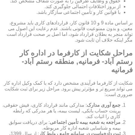
حقوق و وظایف طرفین را به صورت شفاف مشخص کند.
از بروز اختلافات احتمالی جلوگیری کند.
با قوانین کار و تأمین اجتماعی سازگار باشد.
بر اساس ماده 9 و 10 قانون کار، قراردادهای کاری باید مشروع،
معین، و بدون ممنوعیت قانونی باشند. عدم رعایت این اصول می
تواند منجر به بطلان قرارداد شود، اما اصل بر صحت قرارداد است
مگر اینکه خلاف آن ثابت شود.
مراحل شکایت از کارفرما در اداره کار
رستم آباد- فرمانیه, منطقه رستم آباد-
فرمانیه
شکایت از کارفرما فرآیندی مشخص دارد که با کمک وکیل اداره کار
می تواند سریع تر و مؤثرتر پیش برود. مراحل زیر برای ثبت شکایت
ضروری است:
جمع آوری مدارک
: مدارکی مانند قرارداد کاری، فیش حقوقی،
پرینت حساب بانکی، لیست بیمه، یا هر مدرکی که رابطه
کاری را اثبات کند.
مراجعه به شعبه بیمه تأمین اجتماعی
: برای دریافت سوابق
بیمه و شناسایی شعبه اداره کار مربوطه.
ثبت دادخواست در سامانه جامع روابط کار
: از سال 1399،