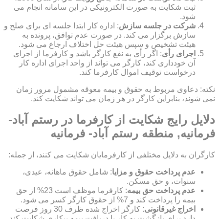
ثبت شکایت به صورت الکترونیکی در این سامانه انجام می
شود.
شرکت در جلسه سازش
: اداره کار ابتدا جلسه ای برای صلح و
سازش برگزار می کند. در صورت عدم توافق، پرونده به
هیئت تشخیص و سپس هیئت حل اختلاف ارجاع می شود.
اجرای رأی
: اگر رأی به نفع کارگر باشد و کارفرما از اجرای
آن خودداری کند، کارگر می تواند از واحد اجرای اداره کار
درخواست توقیف اموال کارفرما کند.
نکته: دعاوی مربوط به حقوق و بیمه معوقه مشمول مرور زمان
نمی شوند، بنابراین کارگر در هر زمان می تواند شکایت کند.
دلایل رایج شکایت از کارفرما در رستم آباد-
فرمانیه, منطقه رستم آباد- فرمانیه
کارگران به دلایل مختلفی از کارفرمایان شکایت می کنند، از جمله:
عدم پرداخت حقوق و مزایا
: شامل حقوق ماهانه، عیدی،
سنوات، و حق مسکن.
عدم پرداخت حق بیمه
: کارفرما موظف است 23% از حق
بیمه را پرداخت کند و 7% از حقوق کارگر کسر می شود.
اخراج غیرقانونی
: کارگر اخراج شده ظرف 30 روز فرصت
دارد برای بازگشت به کار یا دریافت بیمه بیکاری شکایت کند.