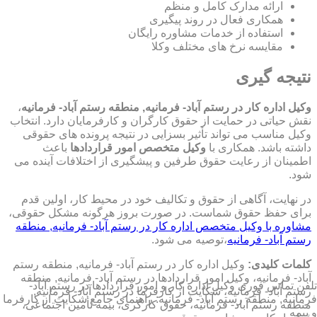
ارائه مدارک کامل و منظم
همکاری فعال در روند پیگیری
استفاده از خدمات مشاوره رایگان
مقایسه نرخ های مختلف وکلا
نتیجه گیری
وکیل اداره کار در رستم آباد- فرمانیه, منطقه رستم آباد- فرمانیه
،
نقش حیاتی در حمایت از حقوق کارگران و کارفرمایان دارد. انتخاب
وکیل مناسب می تواند تأثیر بسزایی در نتیجه پرونده های حقوقی
داشته باشد. همکاری با
وکیل متخصص امور قراردادها
باعث
اطمینان از رعایت حقوق طرفین و پیشگیری از اختلافات آینده می
شود.
در نهایت، آگاهی از حقوق و تکالیف خود در محیط کار، اولین قدم
برای حفظ حقوق شماست. در صورت بروز هرگونه مشکل حقوقی،
مشاوره با وکیل متخصص اداره کار در رستم آباد- فرمانیه, منطقه
رستم آباد- فرمانیه
،توصیه می شود.
کلمات کلیدی:
وکیل اداره کار در رستم آباد- فرمانیه, منطقه رستم
آباد- فرمانیه، وکیل امور قراردادها در رستم آباد- فرمانیه, منطقه
تلفن تماس فوری
وکیل اداره کار و امور قراردادها در رستم آباد-
رستم آباد- فرمانیه، شکایت از کارفرما در رستم آباد- فرمانیه,
فرمانیه, منطقه رستم آباد- فرمانیه: راهنمای جامع شکایت از کارفرما
منطقه رستم آباد- فرمانیه، حقوق کارگری، بیمه تأمین اجتماعی،
و بیمه