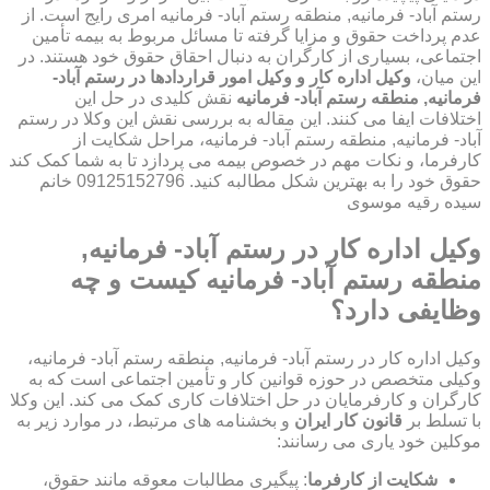
رستم آباد- فرمانیه, منطقه رستم آباد- فرمانیه امری رایج است. از
عدم پرداخت حقوق و مزایا گرفته تا مسائل مربوط به بیمه تأمین
اجتماعی، بسیاری از کارگران به دنبال احقاق حقوق خود هستند. در
این میان،
وکیل اداره کار و وکیل امور قراردادها در رستم آباد-
فرمانیه, منطقه رستم آباد- فرمانیه
نقش کلیدی در حل این
اختلافات ایفا می کنند. این مقاله به بررسی نقش این وکلا در رستم
آباد- فرمانیه, منطقه رستم آباد- فرمانیه، مراحل شکایت از
کارفرما، و نکات مهم در خصوص بیمه می پردازد تا به شما کمک کند
حقوق خود را به بهترین شکل مطالبه کنید. 09125152796 خانم
سیده رقیه موسوی
وکیل اداره کار در رستم آباد- فرمانیه,
منطقه رستم آباد- فرمانیه کیست و چه
وظایفی دارد؟
وکیل اداره کار در رستم آباد- فرمانیه, منطقه رستم آباد- فرمانیه،
وکیلی متخصص در حوزه قوانین کار و تأمین اجتماعی است که به
کارگران و کارفرمایان در حل اختلافات کاری کمک می کند. این وکلا
با تسلط بر
قانون کار ایران
و بخشنامه های مرتبط، در موارد زیر به
موکلین خود یاری می رسانند:
شکایت از کارفرما
: پیگیری مطالبات معوقه مانند حقوق،