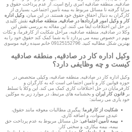
صادقیه, منطقه صادقیه امری رایج است. از عدم پرداخت حقوق و
مزایا گرفته تا مسائل مربوط به بیمه تأمین اجتماعی، بسیاری از
کارگران به دنبال احقاق حقوق خود هستند. در این میان،
وکیل اداره
کار و وکیل امور قراردادها در صادقیه, منطقه صادقیه
نقش کلیدی
در حل این اختلافات ایفا می کنند. این مقاله به بررسی نقش این
وکلا در صادقیه, منطقه صادقیه، مراحل شکایت از کارفرما، و نکات
مهم در خصوص بیمه می پردازد تا به شما کمک کند حقوق خود را به
بهترین شکل مطالبه کنید. 09125152796 خانم سیده رقیه موسوی
وکیل اداره کار در صادقیه, منطقه صادقیه
کیست و چه وظایفی دارد؟
وکیل اداره کار در صادقیه, منطقه صادقیه، وکیلی متخصص در
حوزه قوانین کار و تأمین اجتماعی است که به کارگران و
کارفرمایان در حل اختلافات کاری کمک می کند. این وکلا با تسلط
بر
قانون کار ایران
و بخشنامه های مرتبط، در موارد زیر به موکلین
خود یاری می رسانند:
شکایت از کارفرما
: پیگیری مطالبات معوقه مانند حقوق،
عیدی، سنوات، و اضافه کاری.
بیمه تأمین اجتماعی
: حل مسائل مربوط به عدم پرداخت حق
بیمه، بیمه بیکاری، و سختی کار.