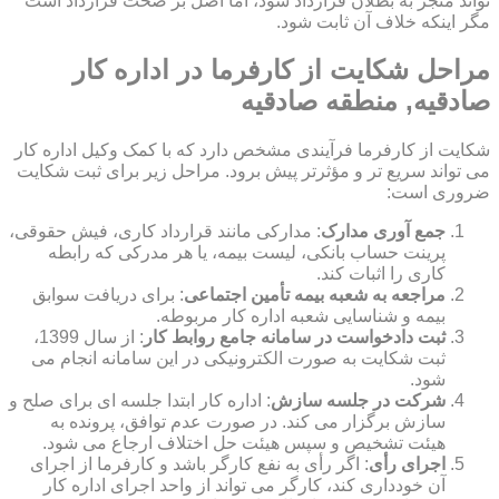
تواند منجر به بطلان قرارداد شود، اما اصل بر صحت قرارداد است
مگر اینکه خلاف آن ثابت شود.
مراحل شکایت از کارفرما در اداره کار
صادقیه, منطقه صادقیه
شکایت از کارفرما فرآیندی مشخص دارد که با کمک وکیل اداره کار
می تواند سریع تر و مؤثرتر پیش برود. مراحل زیر برای ثبت شکایت
ضروری است:
جمع آوری مدارک
: مدارکی مانند قرارداد کاری، فیش حقوقی،
پرینت حساب بانکی، لیست بیمه، یا هر مدرکی که رابطه
کاری را اثبات کند.
مراجعه به شعبه بیمه تأمین اجتماعی
: برای دریافت سوابق
بیمه و شناسایی شعبه اداره کار مربوطه.
ثبت دادخواست در سامانه جامع روابط کار
: از سال 1399،
ثبت شکایت به صورت الکترونیکی در این سامانه انجام می
شود.
شرکت در جلسه سازش
: اداره کار ابتدا جلسه ای برای صلح و
سازش برگزار می کند. در صورت عدم توافق، پرونده به
هیئت تشخیص و سپس هیئت حل اختلاف ارجاع می شود.
اجرای رأی
: اگر رأی به نفع کارگر باشد و کارفرما از اجرای
آن خودداری کند، کارگر می تواند از واحد اجرای اداره کار